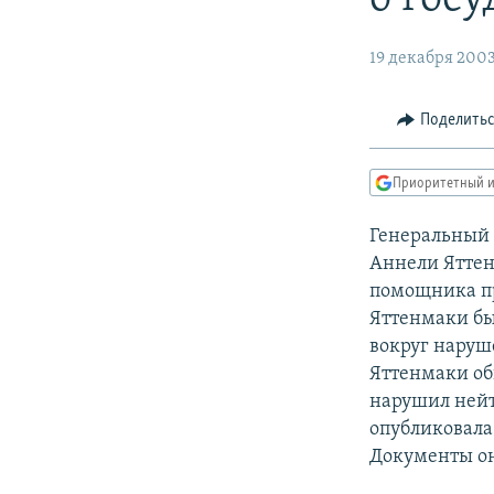
РАСПИСАНИЕ ВЕЩАНИЯ
ПОДПИШИТЕСЬ НА РАССЫЛКУ
19 декабря 200
Поделить
Приоритетный и
Генеральный
Аннели Яттен
помощника пр
Яттенмаки бы
вокруг наруш
Яттенмаки об
нарушил нейт
опубликовала
Документы он