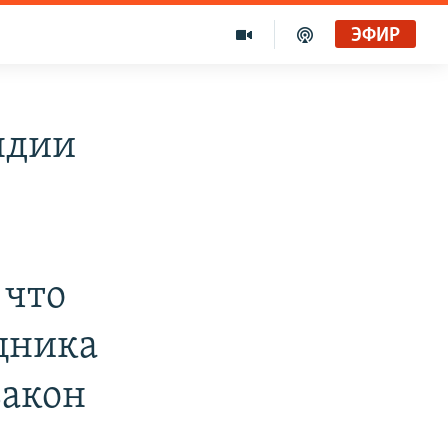
ЭФИР
ндии
 что
щника
закон