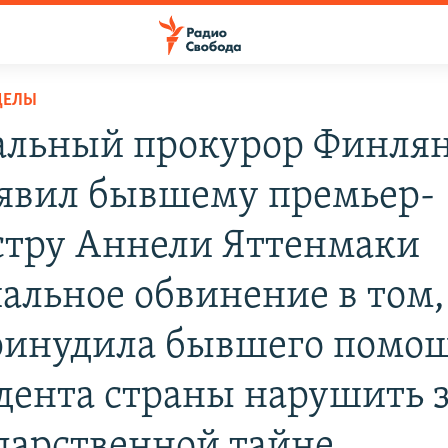
ДЕЛЫ
альный прокурор Финля
явил бывшему премьер-
тру Аннели Яттенмаки
альное обвинение в том,
ринудила бывшего помо
дента страны нарушить 
ударственной тайне