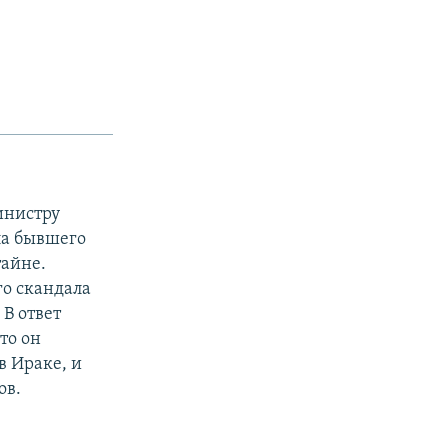
инистру
ла бывшего
тайне.
го скандала
В ответ
то он
 Ираке, и
ов.