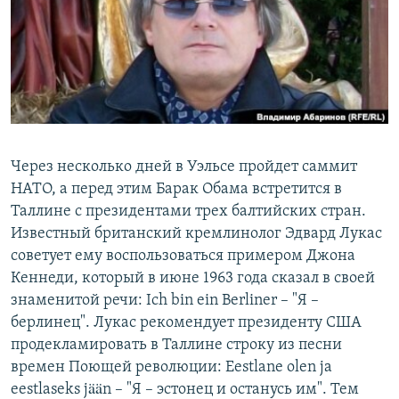
РАСПИСАНИЕ ВЕЩАНИЯ
ПОДПИШИТЕСЬ НА РАССЫЛКУ
СОЦИАЛЬНЫЕ СЕТИ
Через несколько дней в Уэльсе пройдет саммит
НАТО, а перед этим Барак Обама встретится в
Таллине с президентами трех балтийских стран.
Все сайты РСЕ/РС
Известный британский кремлинолог Эдвард Лукас
советует ему воспользоваться примером Джона
Кеннеди, который в июне 1963 года сказал в своей
знаменитой речи: Ich bin ein Berliner – "Я –
берлинец". Лукас рекомендует президенту США
продекламировать в Таллине строку из песни
времен Поющей революции: Eestlane olen ja
eestlaseks jään – "Я – эстонец и останусь им". Тем