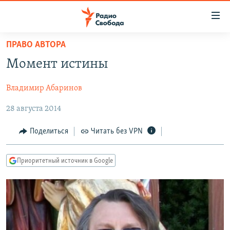
Ссылки
для
упрощенного
ПРАВО АВТОРА
ПРОГРАММЫ
доступа
Момент истины
ПОДКАСТЫ
Вернуться
к
Владимир Абаринов
АВТОРСКИЕ ПРОЕКТЫ
основному
28 августа 2014
ЦИТАТЫ СВОБОДЫ
содержанию
Вернутся
МНЕНИЯ
Поделиться
Читать без VPN
к
КУЛЬТУРА
главной
Приоритетный источник в Google
навигации
IDEL.РЕАЛИИ
Вернутся
КАВКАЗ.РЕАЛИИ
к
СЕВЕР.РЕАЛИИ
поиску
СИБИРЬ.РЕАЛИИ