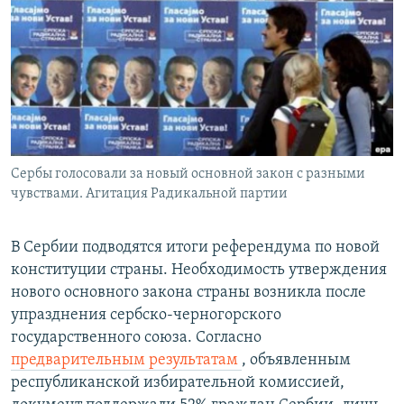
РАСПИСАНИЕ ВЕЩАНИЯ
ПОДПИШИТЕСЬ НА РАССЫЛКУ
СОЦИАЛЬНЫЕ СЕТИ
Сербы голосовали за новый основной закон с разными
чувствами. Агитация Радикальной партии
Все сайты РСЕ/РС
В Сербии подводятся итоги референдума по новой
конституции страны. Необходимость утверждения
нового основного закона страны возникла после
упразднения сербско-черногорского
государственного союза. Согласно
предварительным результатам
, объявленным
республиканской избирательной комиссией,