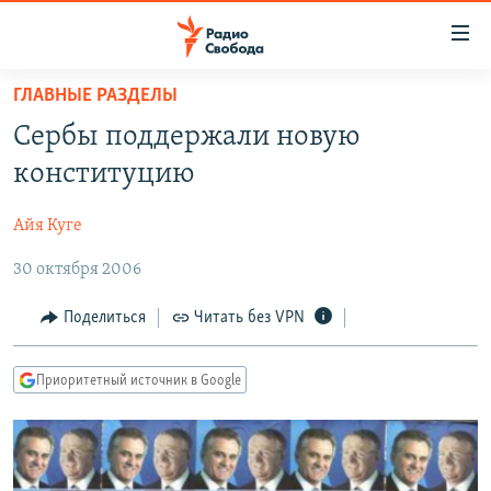
Ссылки
для
упрощенного
ГЛАВНЫЕ РАЗДЕЛЫ
ПРОГРАММЫ
доступа
Сербы поддержали новую
ПОДКАСТЫ
Вернуться
конституцию
к
АВТОРСКИЕ ПРОЕКТЫ
основному
Айя Куге
ЦИТАТЫ СВОБОДЫ
содержанию
Вернутся
30 октября 2006
МНЕНИЯ
к
КУЛЬТУРА
Поделиться
Читать без VPN
главной
навигации
IDEL.РЕАЛИИ
Вернутся
Приоритетный источник в Google
КАВКАЗ.РЕАЛИИ
к
СЕВЕР.РЕАЛИИ
поиску
СИБИРЬ.РЕАЛИИ