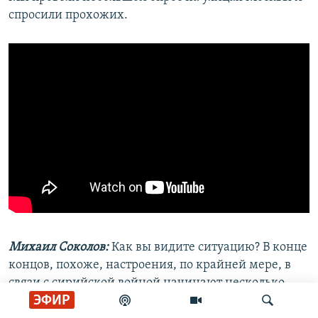
спросили прохожих.
Михаил Соколов:
Как вы видите ситуацию? В конце
концов, похоже, настроения, по крайней мере, в
связи с сирийской войной начинают несколько
ЭФИР
корректироваться. А есть какие-то возможности у