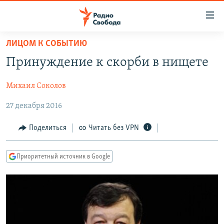
Ссылки
для
упрощенного
ЛИЦОМ К СОБЫТИЮ
ПРОГРАММЫ
доступа
Принуждение к скорби в нищете
ПОДКАСТЫ
Вернуться
к
Михаил Соколов
АВТОРСКИЕ ПРОЕКТЫ
основному
27 декабря 2016
ЦИТАТЫ СВОБОДЫ
содержанию
Вернутся
МНЕНИЯ
Поделиться
Читать без VPN
к
КУЛЬТУРА
главной
Приоритетный источник в Google
навигации
IDEL.РЕАЛИИ
Вернутся
КАВКАЗ.РЕАЛИИ
к
СЕВЕР.РЕАЛИИ
поиску
СИБИРЬ.РЕАЛИИ