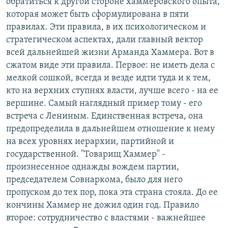
обратиться к другой стороне хаммеровского опыта,
которая может быть сформулирована в пяти
правилах. Эти правила, в их психологическом и
стратегическом аспектах, дали главный вектор
всей дальнейшей жизни Арманда Хаммера. Вот в
сжатом виде эти правила. Первое: не иметь дела с
мелкой сошкой, всегда и везде идти туда и к тем,
кто на верхних ступнях власти, лучше всего - на ее
вершине. Самый наглядный пример тому - его
встреча с Лениным. Единственная встреча, она
предопределила в дальнейшем отношение к нему
на всех уровнях иерархии, партийной и
государственной. "Товарищ Хаммер" -
произнесенное однажды вождем партии,
председателем Совнаркома, было для него
пропуском до тех пор, пока эта страна стояла. До ее
кончины Хаммер не дожил один год. Правило
второе: сотрудничество с властями - важнейшее