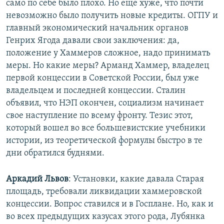
само по себе было плохо. Но еще хуже, что почти
невозможно было получить новые кредиты. ОГПУ и
главный экономический начальник органов
Генрих Ягода давали свои заключения: да,
положение у Хаммеров сложное, надо принимать
меры. Но какие меры? Арманд Хаммер, владелец
первой концессии в Советской России, был уже
владельцем и последней концессии. Сталин
объявил, что НЭП окончен, социализм начинает
свое наступление по всему фронту. Тезис этот,
который вошел во все большевистские учебники
истории, из теоретической формулы быстро в те
дни обратился буднями.
Аркадий Львов
: Установки, какие давала Старая
площадь, требовали ликвидации хаммеровской
концессии. Вопрос ставился и в Госплане. Но, как и
во всех предыдущих казусах этого рода, Лубянка