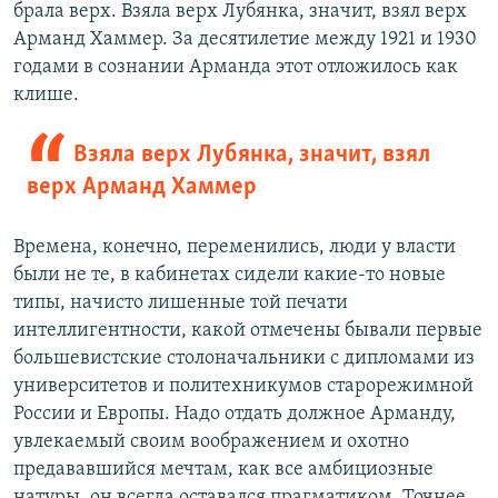
брала верх. Взяла верх Лубянка, значит, взял верх
Арманд Хаммер. За десятилетие между 1921 и 1930
годами в сознании Арманда этот отложилось как
клише.
Взяла верх Лубянка, значит, взял
верх Арманд Хаммер
Времена, конечно, переменились, люди у власти
были не те, в кабинетах сидели какие-то новые
типы, начисто лишенные той печати
интеллигентности, какой отмечены бывали первые
большевистские столоначальники с дипломами из
университетов и политехникумов старорежимной
России и Европы. Надо отдать должное Арманду,
увлекаемый своим воображением и охотно
предававшийся мечтам, как все амбициозные
натуры, он всегда оставался прагматиком. Точнее,