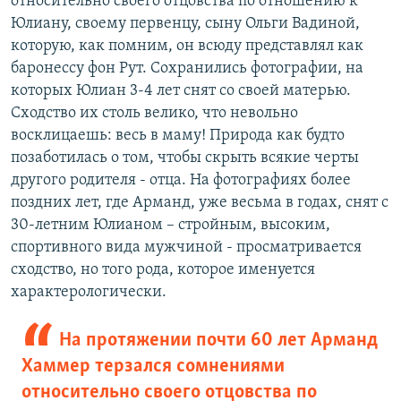
относительно своего отцовства по отношению к
Юлиану, своему первенцу, сыну Ольги Вадиной,
которую, как помним, он всюду представлял как
баронессу фон Рут. Сохранились фотографии, на
которых Юлиан 3-4 лет снят со своей матерью.
Сходство их столь велико, что невольно
восклицаешь: весь в маму! Природа как будто
позаботилась о том, чтобы скрыть всякие черты
другого родителя - отца. На фотографиях более
поздних лет, где Арманд, уже весьма в годах, снят с
30-летним Юлианом – стройным, высоким,
спортивного вида мужчиной - просматривается
сходство, но того рода, которое именуется
характерологически.
На протяжении почти 60 лет Арманд
Хаммер терзался сомнениями
относительно своего отцовства по