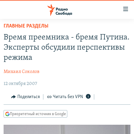
Ссылки
для
упрощенного
ГЛАВНЫЕ РАЗДЕЛЫ
ПРОГРАММЫ
доступа
Время преемника - бремя Путина.
ПОДКАСТЫ
Вернуться
Эксперты обсудили перспективы
к
АВТОРСКИЕ ПРОЕКТЫ
режима
основному
ЦИТАТЫ СВОБОДЫ
содержанию
Михаил Соколов
Вернутся
МНЕНИЯ
к
12 октября 2007
КУЛЬТУРА
главной
навигации
IDEL.РЕАЛИИ
Поделиться
Читать без VPN
Вернутся
КАВКАЗ.РЕАЛИИ
к
Приоритетный источник в Google
СЕВЕР.РЕАЛИИ
поиску
СИБИРЬ.РЕАЛИИ