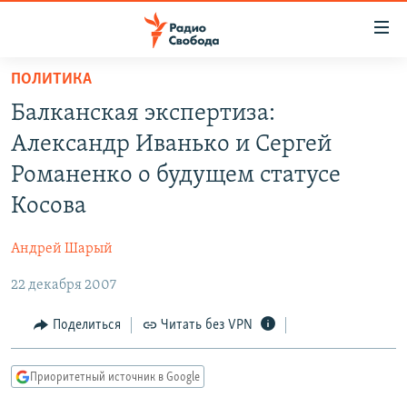
Ссылки
для
упрощенного
ПОЛИТИКА
ПРОГРАММЫ
доступа
Балканская экспертиза:
ПОДКАСТЫ
Вернуться
Александр Иванько и Сергей
к
АВТОРСКИЕ ПРОЕКТЫ
Романенко о будущем статусе
основному
ЦИТАТЫ СВОБОДЫ
содержанию
Косова
Вернутся
МНЕНИЯ
к
Андрей Шарый
КУЛЬТУРА
главной
22 декабря 2007
навигации
IDEL.РЕАЛИИ
Вернутся
КАВКАЗ.РЕАЛИИ
Поделиться
Читать без VPN
к
СЕВЕР.РЕАЛИИ
поиску
Приоритетный источник в Google
СИБИРЬ.РЕАЛИИ