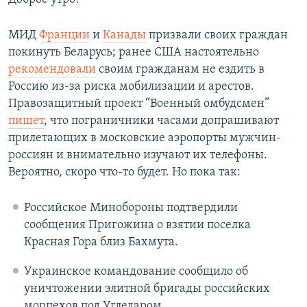
РАСПИСАНИЕ ВЕЩАНИЯ
МИД
Франции
и
Канады
призвали своих граждан
ПОДПИШИТЕСЬ НА РАССЫЛКУ
покинуть Беларусь; ранее США настоятельно
рекомендовали
своим гражданам не ездить в
СОЦИАЛЬНЫЕ СЕТИ
Россию из-за риска мобилизации и арестов.
Правозащитный проект “Военный омбудсмен”
пишет
, что пограничники часами допрашивают
прилетающих в московские аэропорты мужчин-
россиян и внимательно изучают их телефоны.
Все сайты РСЕ/РС
Вероятно, скоро что-то будет. Но пока так:
Российское Минобороны подтвердили
сообщения Пригожина о взятии поселка
Красная Гора близ Бахмута.
Украинское командование сообщило об
уничтожении элитной бригады российских
морпехов под Угледаром.