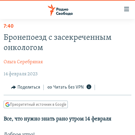
Ссылки
для
упрощенного
7:40
ПРОГРАММЫ
доступа
Бронепоезд с засекреченным
ПОДКАСТЫ
Вернуться
онкологом
к
АВТОРСКИЕ ПРОЕКТЫ
основному
Ольга Серебряная
ЦИТАТЫ СВОБОДЫ
содержанию
Вернутся
14 февраля 2023
МНЕНИЯ
к
КУЛЬТУРА
Поделиться
Читать без VPN
главной
навигации
IDEL.РЕАЛИИ
Вернутся
Приоритетный источник в Google
КАВКАЗ.РЕАЛИИ
к
СЕВЕР.РЕАЛИИ
Все, что нужно знать рано утром 14 февраля
поиску
СИБИРЬ.РЕАЛИИ
Доброе утро!