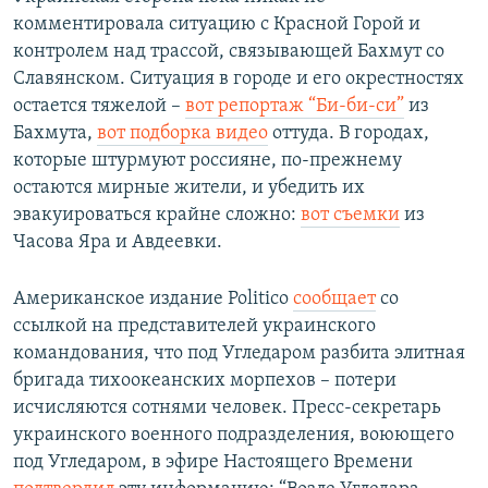
комментировала ситуацию с Красной Горой и
контролем над трассой, связывающей Бахмут со
Славянском. Ситуация в городе и его окрестностях
остается тяжелой –
вот репортаж “Би-би-си”
из
Бахмута,
вот подборка видео
оттуда. В городах,
которые штурмуют россияне, по-прежнему
остаются мирные жители, и убедить их
эвакуироваться крайне сложно:
вот съемки
из
Часова Яра и Авдеевки.
Американское издание Politico
сообщает
со
ссылкой на представителей украинского
командования, что под Угледаром разбита элитная
бригада тихоокеанских морпехов – потери
исчисляются сотнями человек. Пресс-секретарь
украинского военного подразделения, воюющего
под Угледаром, в эфире Настоящего Времени