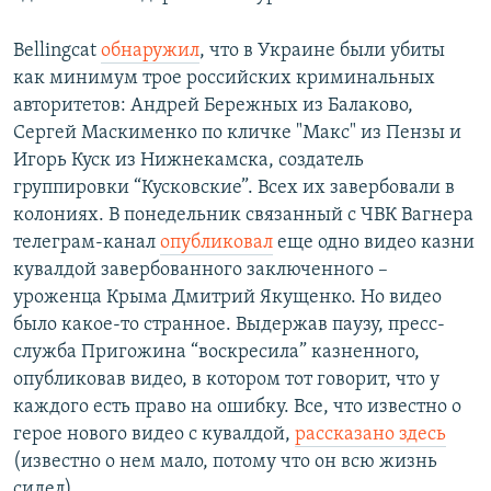
Bellingcat
обнаружил
, что в Украине были убиты
как минимум трое российских криминальных
авторитетов: Андрей Бережных из Балаково,
Сергей Маскименко по кличке "Макс" из Пензы и
Игорь Куск из Нижнекамска, создатель
группировки “Кусковские”. Всех их завербовали в
колониях. В понедельник связанный с ЧВК Вагнера
телеграм-канал
опубликовал
еще одно видео казни
кувалдой завербованного заключенного –
уроженца Крыма Дмитрий Якущенко. Но видео
было какое-то странное. Выдержав паузу, пресс-
служба Пригожина “воскресила” казненного,
опубликовав видео, в котором тот говорит, что у
каждого есть право на ошибку. Все, что известно о
герое нового видео с кувалдой,
рассказано здесь
(известно о нем мало, потому что он всю жизнь
сидел).