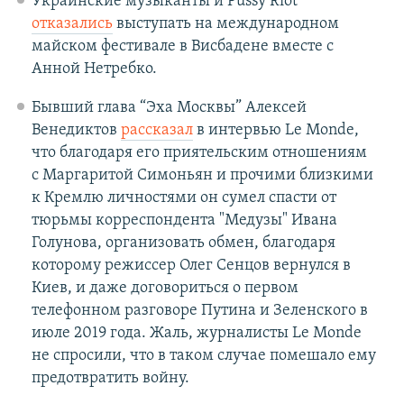
Украинские музыканты и Pussy Riot
отказались
выступать на международном
майском фестивале в Висбадене вместе с
Анной Нетребко.
Бывший глава “Эха Москвы” Алексей
Венедиктов
рассказал
в интервью Le Monde,
что благодаря его приятельским отношениям
с Маргаритой Симоньян и прочими близкими
к Кремлю личностями он сумел спасти от
тюрьмы корреспондента "Медузы" Ивана
Голунова, организовать обмен, благодаря
которому режиссер Олег Сенцов вернулся в
Киев, и даже договориться о первом
телефонном разговоре Путина и Зеленского в
июле 2019 года. Жаль, журналисты Le Monde
не спросили, что в таком случае помешало ему
предотвратить войну.