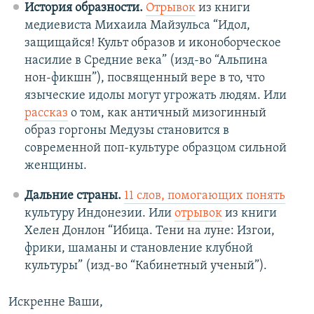
История образности.
Отрывок
из книги
медиевиста Михаила Майзульса “Идол,
защищайся! Культ образов и иконоборческое
насилие в Средние века” (изд-во “Альпина
нон-фикшн”), посвященный вере в то, что
языческие идолы могут угрожать людям. Или
рассказ
о том, как античный мизогинный
образ горгоны Медузы становится в
современной поп-культуре образцом сильной
женщины.
Дальние страны.
11 слов, помогающих понять
культуру Индонезии. Или
отрывок
из книги
Хелен Донлон “Ибица. Тени на луне: Изгои,
фрики, шаманы и становление клубной
культуры” (изд-во “Кабинетный ученый”).
Искренне Ваши,