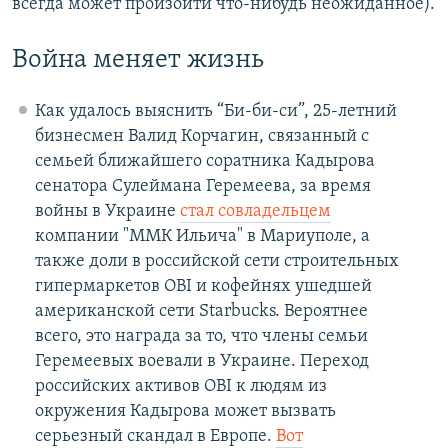
всегда может произойти что-нибудь неожиданное).
Война меняет жизнь
Как удалось выяснить “Би-би-си”, 25-летний
бизнесмен Валид Корчагин, связанный с
семьей ближайшего соратника Кадырова
сенатора Сулеймана Геремеева, за время
войны в Украине
стал совладельцем
компании "ММК Ильича" в Мариуполе, а
также доли в российской сети строительных
гипермаркетов OBI и кофейнях ушедшей
американской сети Starbucks. Вероятнее
всего, это награда за то, что члены семьи
Геремеевых воевали в Украине. Переход
российских активов OBI к людям из
окружения Кадырова может вызвать
серьезный скандал в Европе.
Вот