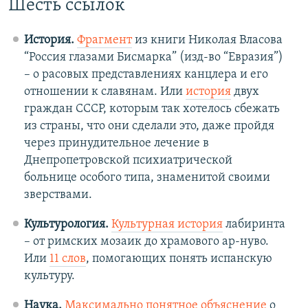
Шесть ссылок
История.
Фрагмент
из книги Николая Власова
“Россия глазами Бисмарка” (изд-во “Евразия”)
– о расовых представлениях канцлера и его
отношении к славянам. Или
история
двух
граждан СССР, которым так хотелось сбежать
из страны, что они сделали это, даже пройдя
через принудительное лечение в
Днепропетровской психиатрической
больнице особого типа, знаменитой своими
зверствами.
Культурология.
Культурная история
лабиринта
– от римских мозаик до храмового ар-нуво.
Или
11 слов
, помогающих понять испанскую
культуру.
Наука.
Максимально понятное объяснение
о