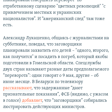
планировали совершить переворот "по
отработанному сценарию "цветных революций" "с
привлечением местных и украинских
националистов”. И “американский след” там тоже
есть.
Александр Лукашенко, общаясь с журналистами на
субботнике, поведал, что заговорщики
планировали захватить его детей – "одного, второго,
как получится" и посадить в погреб, который якобы
подготовили в Гомельской области. Спецслужбы
двух стран называют разные даты предполагаемого
“переворота”: одни говорят о 9 мая, другие – об
июне месяце. В Беларуси по телевизору
рассказывают
, что задержанные “дают
признательные показания”, ФСБ (видимо, с ужасом
в голосе)
добавляет
, что “заговорщики” собирались
люстрировать действующих министров.