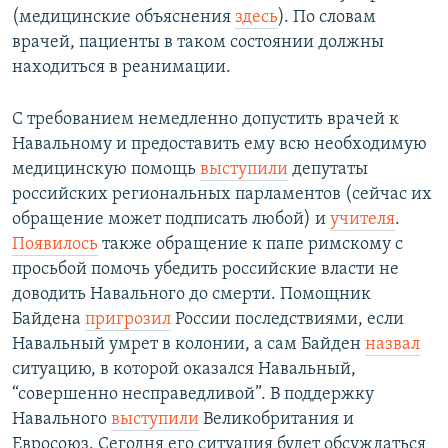
(медицинские объяснения
здесь
). По словам
врачей, пациенты в таком состоянии должны
находиться в реанимации.
С требованием немедленно допустить врачей к
Навальному и предоставить ему всю необходимую
медицинскую помощь
выступили
депутаты
российских региональных парламентов (сейчас их
обращение может подписать любой) и
учителя
.
Появилось
также обращение к папе римскому с
просьбой помочь убедить российские власти не
доводить Навального до смерти. Помощник
Байдена
пригрозил
России последствиями, если
Навальный умрет в колонии, а сам Байден
назвал
ситуацию, в которой оказался Навальный,
“совершенно несправедливой”. В поддержку
Навального
выступили
Великобритания и
Евросоюз. Сегодня его ситуация будет обсуждаться