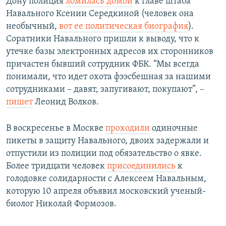
Дону полиция
ломилась домой
к главе штаба
Навального Ксении Середкиной (человек она
необычный,
вот ее политическая биография
).
Соратники Навального пришли к выводу, что к
утечке базы электронных адресов их сторонников
причастен бывший сотрудник ФБК. “Мы всегда
понимали, что идет охота фээсбешная за нашими
сотрудниками – давят, запугивают, покупают”, –
пишет
Леонид Волков.
В воскресенье в Москве
проходили
одиночные
пикеты в защиту Навального, двоих задержали и
отпустили из полиции под обязательство о явке.
Более тридцати человек
присоединились
к
голодовке солидарности с Алексеем Навальным,
которую 10 апреля объявил московский ученый-
биолог Николай Формозов.