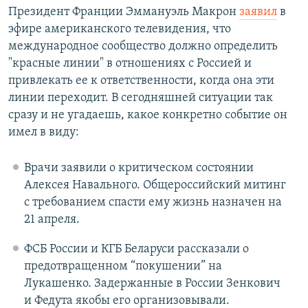
Президент Франции Эммануэль Макрон
заявил
в
РАСПИСАНИЕ ВЕЩАНИЯ
эфире американского телевидения, что
ПОДПИШИТЕСЬ НА РАССЫЛКУ
международное сообщество должно определить
"красные линии" в отношениях с Россией и
СОЦИАЛЬНЫЕ СЕТИ
привлекать ее к ответственности, когда она эти
линии переходит. В сегодняшней ситуации так
сразу и не угадаешь, какое конкретно событие он
имел в виду:
Все сайты РСЕ/РС
Врачи заявили о критическом состоянии
Алексея Навального. Общероссийский митинг
с требованием спасти ему жизнь назначен на
21 апреля.
ФСБ России и КГБ Беларуси рассказали о
предотвращенном “покушении” на
Лукашенко. Задержанные в России Зенкович
и Федута якобы его организовывали.