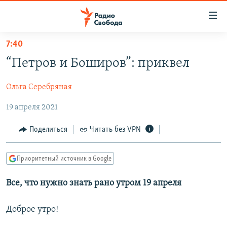
Ссылки
для
упрощенного
7:40
ПРОГРАММЫ
доступа
“Петров и Боширов”: приквел
ПОДКАСТЫ
Вернуться
к
Ольга Серебряная
АВТОРСКИЕ ПРОЕКТЫ
основному
19 апреля 2021
ЦИТАТЫ СВОБОДЫ
содержанию
Вернутся
МНЕНИЯ
Поделиться
Читать без VPN
к
КУЛЬТУРА
главной
Приоритетный источник в Google
навигации
IDEL.РЕАЛИИ
Вернутся
КАВКАЗ.РЕАЛИИ
Все, что нужно знать рано утром 19 апреля
к
СЕВЕР.РЕАЛИИ
поиску
Доброе утро!
СИБИРЬ.РЕАЛИИ