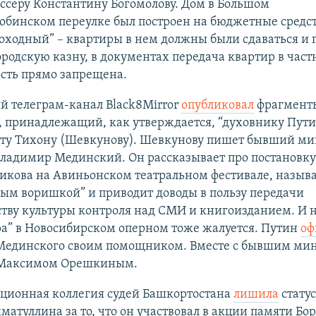
ссеру Константину Богомолову. Дом в Большом
обинском переулке был построен на бюджетные средст
доходный” – квартиры в нем должны были сдаваться и
ородскую казну, в документах передача квартир в час
сть прямо запрещена.
 телеграм-канал Black8Mirror
опубликовал
фрагмент
, принадлежащий, как утверждается, “духовнику Пути
ту Тихону (Шевкунову). Шевкунову пишет бывший ми
Владимир Мединский. Он рассказывает про постановк
кова на Авиньонском театральном фестивале, называ
ым воришкой” и приводит доводы в пользу передачи
тву культуры контроля над СМИ и книгоизданием. И 
ра” в Новосибирском оперном тоже жалуется. Путин
оф
единского своим помощником. Вместе с бывшим ми
 Максимом Орешкиным.
ционная коллегия судей Башкортостана
лишила
статус
матуллина за то, что он участвовал в акции памяти Бо