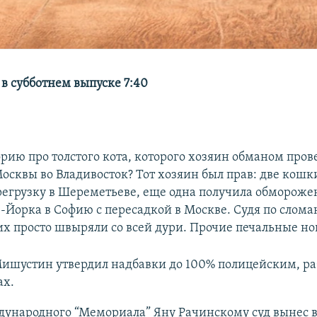
 в субботнем выпуске 7:40
рию про толстого кота, которого хозяин обманом прове
Москвы во Владивосток? Тот хозяин был прав: две кош
егрузку в Шереметьеве, еще одна получила обмороже
ю-Йорка в Софию с пересадкой в Москве. Судя по слом
их просто швыряли со всей дури. Прочие печальные но
ишустин утвердил надбавки до 100% полицейским, 
ах.
дународного “Мемориала” Яну Рачинскому суд вынес 