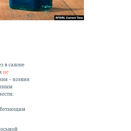
з в салоне
ки
не
ния – хозяин
анным
вости:
работающим
восьмой