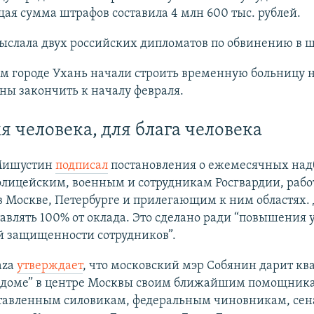
ая сумма штрафов составила 4 млн 600 тыс. рублей.
выслала двух российских дипломатов по обвинению в 
м городе Ухань начали строить временную больницу н
ны закончить к началу февраля.
я человека, для блага человека
Мишустин
подписал
постановления о ежемесячных над
олицейским, военным и сотрудникам Росгвардии, раб
 Москве, Петербурге и прилегающим к ним областях.
авлять 100% от оклада. Это сделано ради “повышения 
й защищенности сотрудников”.
aza
утверждает
, что московский мэр Собянин дарит кв
 доме” в центре Москвы своим ближайшим помощник
тавленным силовикам, федеральным чиновникам, сен