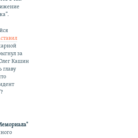
вижение
ка”.
йся
аставил
жарной
рыгнул за
 Олег Кашин
 главу
что
зидент
”?
Мемориала"
нного