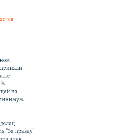
ается
дном
 приняли
даже
0%.
ющей на
 минимум.
делец
я "За правду"
ов в так