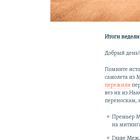
Итоги недели
Добрый день!
Помните исто
самолета из 
пережили
пер
вез их из Нь
переноскам, 
Премьер М
на митинг
Главе Меж