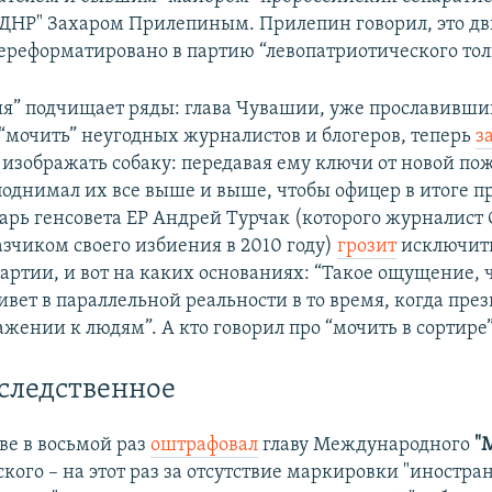
ДНР" Захаром Прилепиным. Прилепин говорил, это д
ереформатировано в партию “левопатриотического тол
ия” подчищает ряды: глава Чувашии, уже прославивши
“мочить” неугодных журналистов и блогеров, теперь
з
изображать собаку: передавая ему ключи от новой по
однимал их все выше и выше, чтобы офицер в итоге п
арь генсовета ЕР Андрей Турчак (которого журналист
азчиком своего избиения в 2010 году)
грозит
исключить
артии, и вот на каких основаниях: “Такое ощущение, 
вет в параллельной реальности в то время, когда пре
ажении к людям”. А кто говорил про “мочить в сортире
следственное
ве в восьмой раз
оштрафовал
главу Международного
"
кого – на этот раз за отсутствие маркировки "иностра