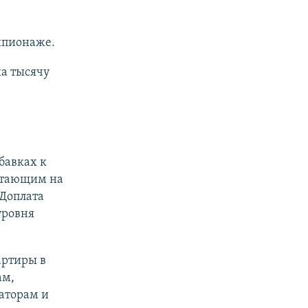
шпионаже.
а тысячу
бавках к
отающим на
 Доплата
уровня
артиры в
ам,
аторам и