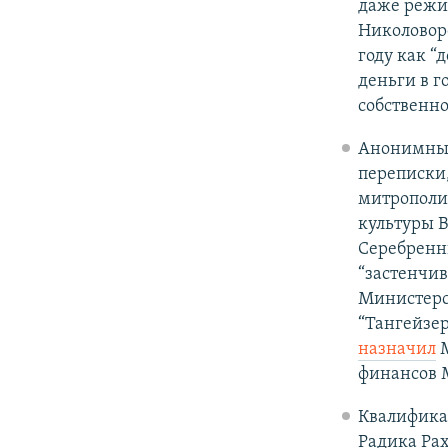
даже режи
Николовор
году как “
деньги в г
собственно
Анонимный
переписки
митрополи
культуры 
Серебренни
“застенчив
Министерс
“Тангейзе
назначил
М
финансов
Квалифика
Радика Рах