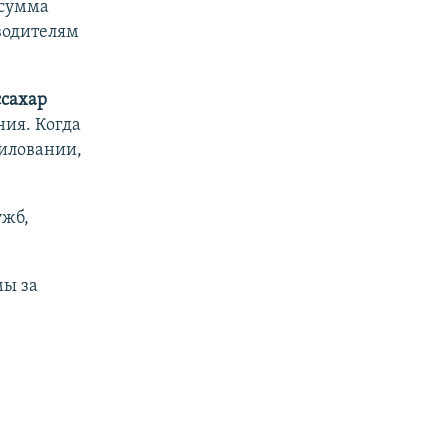
 сумма
водителям
сахар
ния. Когда
миловании,
ужб,
мы за