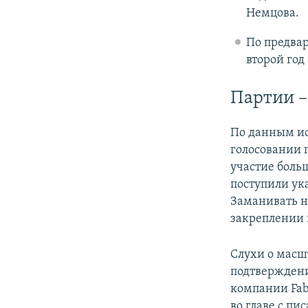
Немцова.
По предва
второй год
Партии –
По данным ис
голосовании
участие боль
поступили ук
Заманивать н
закреплении
Слухи о масш
подтверждени
компании Fabe
во главе с п