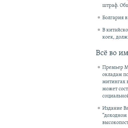
штраф. Общ
Болгария 
В китайско
коек, долж
Всё во им
Премьер 
окладам п
митингах в
может сост
социально
Издание B
“доходном
высокопос