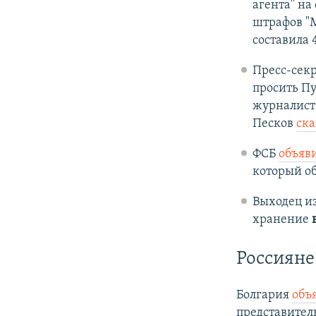
агента" на
штрафов "
составила 
Пресс-секр
просить Пу
журналист 
Песков
ска
ФСБ
объяв
который о
Выходец и
хранение
Россияне
Болгария
объ
представител