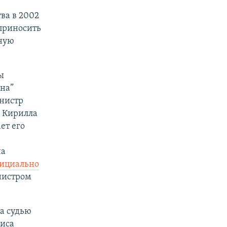
ва в 2002
 приносить
тную
ы
на”
нистр
у Кирилла
ет его
на
ициально
нистром
а судью
риса