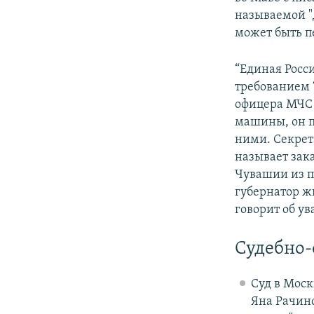
называемой "
может быть п
“Единая Росс
требованием 
офицера МЧС 
машины, он п
ними. Секрет
называет зак
Чувашии из п
губернатор жи
говорит об ув
Судебно-
Суд в Моск
Яна Рачинс