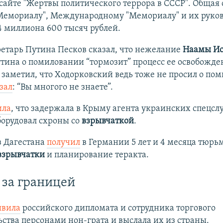
 сайте "Жертвы политического террора в СССР". Общая
Мемориалу", Международному "Мемориалу" и их руко
4 миллиона 600 тысяч рублей.
етарь Путина Песков сказал, что нежелание
Наамы Ис
тина о помиловании “тормозит” процесс ее освобожде
заметил, что Ходорковский ведь тоже не просил о по
зал
: “Вы многого не знаете”.
ила
, что задержала в Крыму агента украинских спецсл
борудовал схроны со
взрывчаткой
.
з Дагестана
получил
в Германии 5 лет и 4 месяца тюрь
взрывчатки
и планирование теракта.
 за границей
явила
российского дипломата и сотрудника торгового
ьства персонами нон-грата и выслала их из страны.