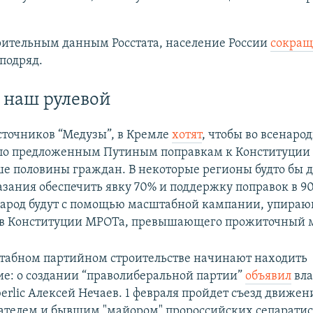
рительным данным Росстата, население России
сокращ
 подряд.
 наш рулевой
точников “Медузы”, в Кремле
хотят
, чтобы во всенаро
 по предложенным Путиным поправкам к Конституции
ше половины граждан. В некоторые регионы будто бы 
азания обеспечить явку 70% и поддержку поправок в 9
арод будут с помощью масштабной кампании, упира
 в Конституции МРОТа, превышающего прожиточный
табном партийном строительстве начинают находить
е: о создании “праволиберальной партии”
объявил
вла
rlic Алексей Нечаев. 1 февраля пройдет съезд движени
исателем и бывшим "майором" пророссийских сепаратист