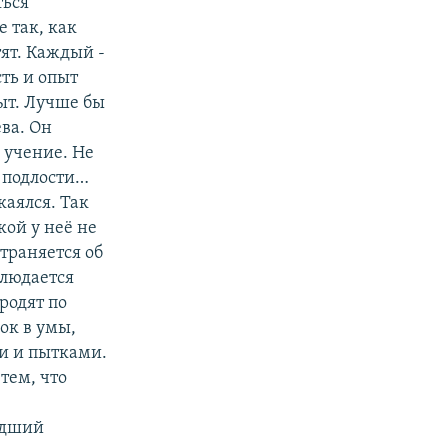
ться
 так, как
тят. Каждый -
сть и опыт
ыт. Лучше бы
ва. Он
 учение. Не
й подлости…
каялся. Так
кой у неё не
страняется об
блюдается
родят по
ок в умы,
ми и пытками.
 тем, что
худший