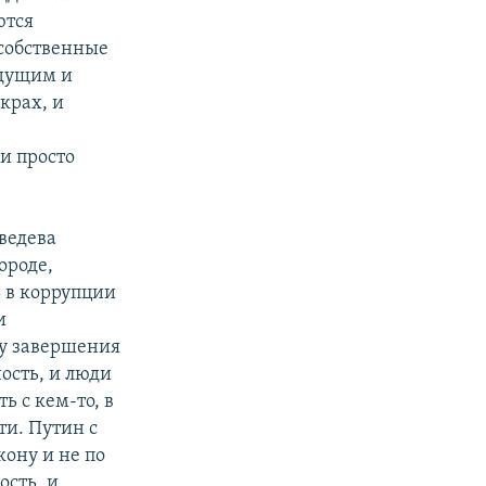
ются
 собственные
удущим и
крах, и
и просто
ведева
ороде,
 в коррупции
и
ду завершения
ость, и люди
ь с кем-то, в
ти. Путин с
кону и не по
ость, и