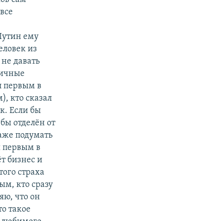
 все
Путин ему
еловек из
 не давать
личные
л первым в
, кто сказал
к. Если бы
 бы отделён от
даже подумать
я первым в
ёт бизнес и
того страха
ым, кто сразу
яю, что он
то такое