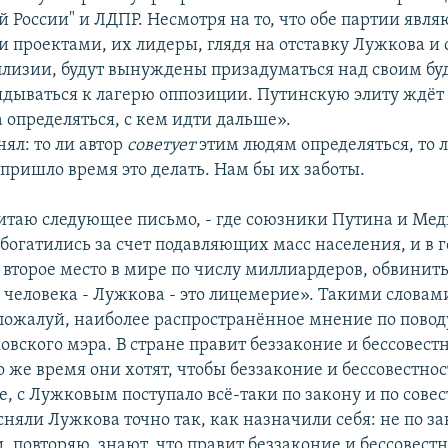
 России" и ЛДПР. Несмотря на то, что обе партии явля
 проектами, их лидеры, глядя на отставку Лужкова и
лизии, будут вынуждены призадуматься над своим б
ядываться к лагерю оппозиции. Путинскую элиту ждёт 
 определяться, с кем идти дальше».
нял: то ли автор
советует
этим людям определяться, то л
 пришло время это делать. Нам бы их заботы.
 читаю следующее письмо, - где союзники Путина и Мед
богатились за счет подавляющих масс населения, и в г
торое место в мире по числу миллиардеров, обвинить
о человека - Лужкова - это лицемерие». Такими словам
пожалуй, наиболее распространённое мнение по пово
вского мэра. В стране правит беззаконие и бессовестн
то же время они хотят, чтобы беззаконие и бессовестност
, с Лужковым поступало всё-таки по закону и по совес
яли Лужкова точно так, как назначили себя: не по за
, повторяю, знают, что правит беззаконие и бессовестн