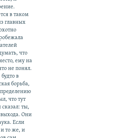
оение.
тся в таком
из главных
 охотно
пробежала
шателей
думать, что
место, ему на
что не понял.
 будто в
кая борьба,
 определению
л, что тут
 сказал: ты,
 выхода. Они
аука. Если
и то же, и
ов сам