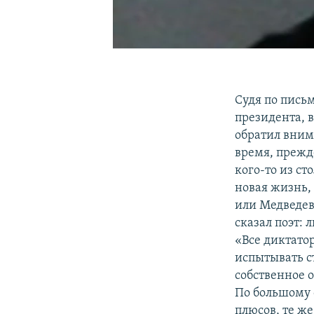
Судя по пись
президента, в
обратил вним
время, прежд
кого-то из ст
новая жизнь,
или Медведева
сказал поэт:
«Все диктато
испытывать с
собственное о
По большому 
плюсов, те ж