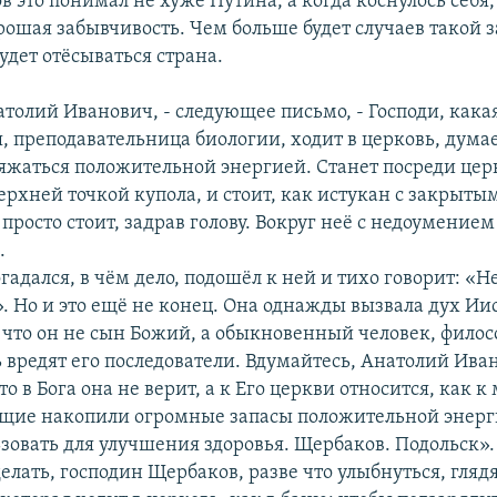
в это понимал не хуже Путина, а когда коснулось себя
орошая забывчивость. Чем больше будет случаев такой 
удет отёсываться страна.
толий Иванович, - следующее письмо, - Господи, кака
, преподавательница биологии, ходит в церковь, думае
яжаться положительной энергией. Станет посреди церк
ерхней точкой купола, и стоит, как истукан с закрыты
 просто стоит, задрав голову. Вокруг неё с недоумение
.
адался, в чём дело, подошёл к ней и тихо говорит: «
. Но и это ещё не конец. Она однажды вызвала дух Иис
, что он не сын Божий, а обыкновенный человек, филосо
 вредят его последователи. Вдумайтесь, Анатолий Ива
о в Бога она не верит, а к Его церкви относится, как к 
щие накопили огромные запасы положительной энерг
зовать для улучшения здоровья. Щербаков. Подольск».
елать, господин Щербаков, разве что улыбнуться, гляд