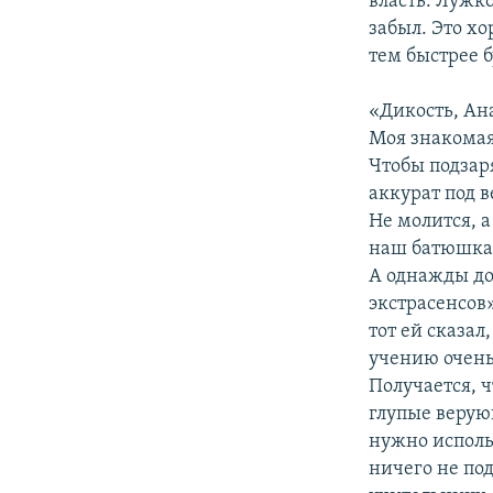
власть. Лужко
забыл. Это х
тем быстрее б
«Дикость, Ана
Моя знакомая
Чтобы подзар
аккурат под в
Не молится, а
наш батюшка
А однажды дог
экстрасенсов»
тот ей сказал
учению очень
Получается, чт
глупые верую
нужно исполь
ничего не под