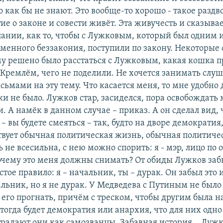
 как бы не знают. Это вообще-то хорошо - такое раздв
ие о законе и совести живёт. Эта живучесть и сказывае
ании, как то, чтобы с Лужковым, который был одним 
еменного беззакония, поступили по закону. Некоторые
му решено было расстаться с Лужковым, какая кошка 
Кремлём, чего не поделили. Не хочется занимать слу
ьмами на эту тему. Что касается меня, то мне удобно 
 не было. Лужков стар, засиделся, пора освобождать 
. А намёк в данном случае – приказ. А он сделал вид, 
 – вы будете смеяться – так, будто на дворе демократия,
твует обычная политическая жизнь, обычная политичес
 не всесильна, с нею можно спорить: я - мэр, лицо по
очему это меня должны снимать? От обиды Лужков забы
стое правило: я – начальник, ты – дурак. Он забыл это и
альник, но я не дурак. У Медведева с Путиным не было
его прогнать, причём с треском, чтобы другим была н
 тогда будет демократия или анархия, что для них одно 
радают они как самозванцы. Забавная история… Лужк