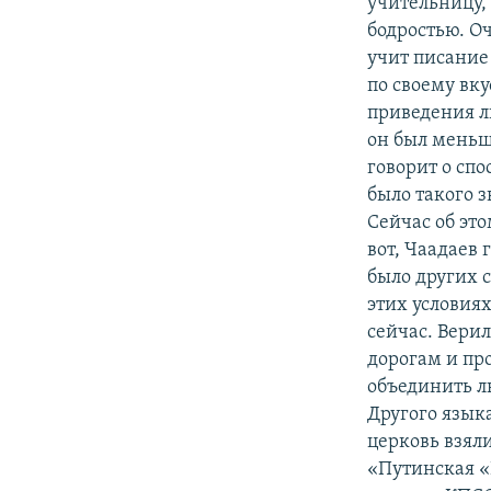
учительницу, 
бодростью. Оч
учит писание 
по своему вку
приведения л
он был меньш
говорит о сп
было такого з
Сейчас об это
вот, Чаадаев 
было других с
этих условиях
сейчас. Верил
дорогам и пр
объединить л
Другого языка
церковь взяли
«Путинская «