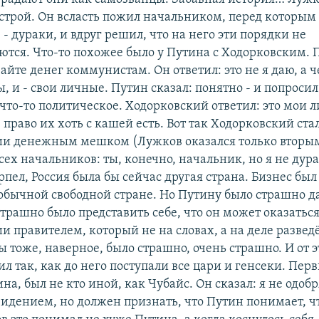
 строй. Он всласть пожил начальником, перед которым
 дураки, и вдруг решил, что на него эти порядки не
ются. Что-то похожее было у Путина с Ходорковским. 
вайте денег коммунистам. Он ответил: это не я даю, а ч
 и - свои личные. Путин сказал: понятно - и попросил
 что-то политическое. Ходорковский ответил: это мои 
право их хоть с кашей есть. Вот так Ходорковский ста
ии денежным мешком (Лужков оказался только вторым)
ех начальников: ты, конечно, начальник, но я не дура
рпел, Россия была бы сейчас другая страна. Бизнес был
в обычной свободной стране. Но Путину было страшно 
страшно было представить себе, что он может оказатьс
и правителем, который не на словах, а на деле развед
ы тоже, наверное, было страшно, очень страшно. И от э
л так, как до него поступали все цари и генсеки. Перв
на, был не кто иной, как Чубайс. Он сказал: я не одобр
видением, но должен признать, что Путин понимает, ч