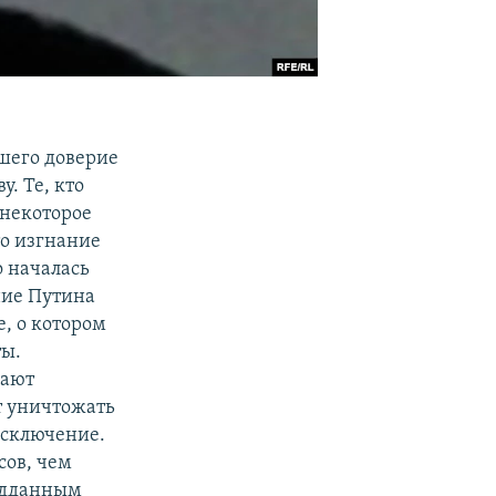
шего доверие
. Те, кто
 некоторое
то изгнание
о началась
ние Путина
е, о котором
ты.
нают
т уничтожать
 исключение.
сов, чем
подданным