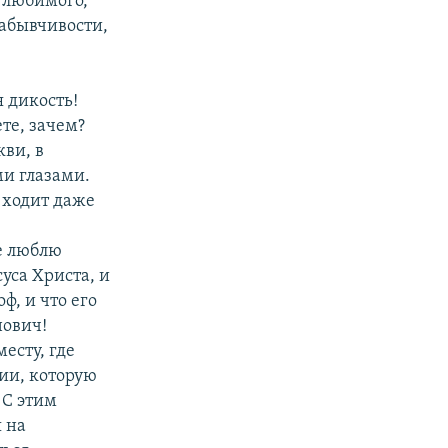
, любимого,
забывчивости,
я дикость!
те, зачем?
ви, в
ми глазами.
м ходит даже
Не люблю
уса Христа, и
ф, и что его
нович!
месту, где
ии, которую
 С этим
я на