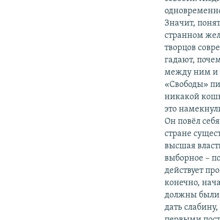
одновременно
Значит, понят
странном жел
творцов совр
гадают, поче
между ним и 
«Свободы» пис
никакой кошки
это намекнули
Он повёл себя
стране сущес
высшая власть
выборное – п
действует про
конечно, нач
должны были 
дать слабину,
первыми пост