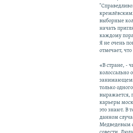
"Справедливой
кремлёвскими
выборные кол
начать пригл
каждому пора
Я не очень по
отмечает, что
«В стране, -
колоссально о
занимающем в
только одног
выражается, 
карьеры моско
это знают. В 
данном случае
Медведевым сн
совести. Люди