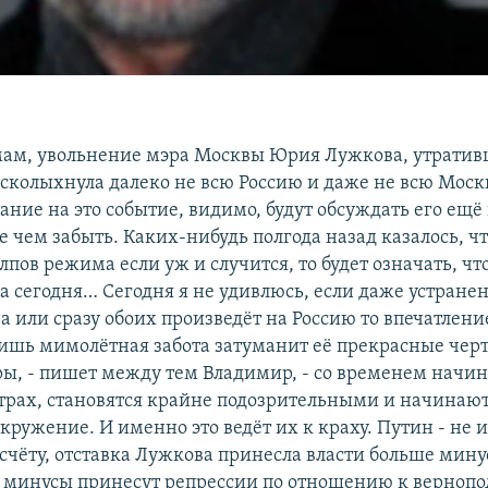
мам, увольнение мэра Москвы Юрия Лужкова, утратив
сколыхнула далеко не всю Россию и даже не всю Москву
ание на это событие, видимо, будут обсуждать его ещё
е чем забыть. Каких-нибудь полгода назад казалось, ч
олпов режима если уж и случится, то будет означать, чт
 а сегодня… Сегодня я не удивлюсь, если даже устране
 или сразу обоих произведёт на Россию то впечатлени
 лишь мимолётная забота затуманит её прекрасные чер
ры, - пишет между тем Владимир, - со временем начи
трах, становятся крайне подозрительными и начинаю
кружение. И именно это ведёт их к краху. Путин - не
счёту, отставка Лужкова принесла власти больше мину
е минусы принесут репрессии по отношению к верно