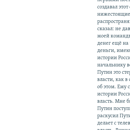
создавал этот
нижестоящие -
распространя
сказал: не да
моей команды,
денег ещё на
деньги, имею 
истории Росс
начальнику вс
Путин это сте
власти, как 
об этом. Ему 
истории Росси
власть. Мне б
Путин поступи
раскусил Пути
делает с теле