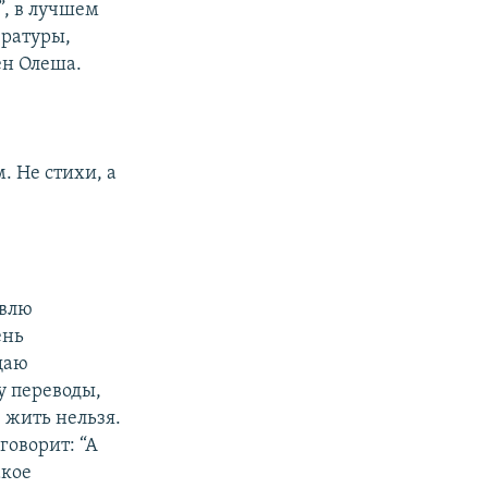
”, в лучшем
ературы,
ен Олеша.
 Не стихи, а
авлю
ень
щаю
у переводы,
 жить нельзя.
говорит: “А
акое