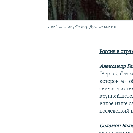
Лев Толстой, Федор Достоевский
Россия в отр
Александр Ге
“Зеркала” те
которой мы об
сейчас я хот
крупнейшего,
Какое Ваше с
последствий 
Соломон Волк