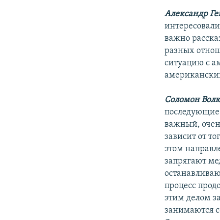
Александр Ге
интересовали
важно рассказ
разных отнош
ситуацию с а
американски
Соломон Волк
последующие 
важный, очен
зависит от то
этом направл
запрягают ме
останавливают
процесс продо
этим делом з
занимаются с