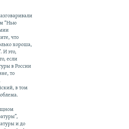
азговаривали
ом “Нью
емии
ите, что
олько хороша,
 И это,
то, если
уры в России
не, то
а
ский, в том
роблема.
мощном
ратуры”,
ратуры и до