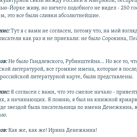
 культурной связи между Россией и Америкой, беспрец
Нью-Йорке живу, но ничего подобного не видел - 250 го
ем, это все были сливки абсолютнейшие.
нис:
Тут я с вами не согласен, потому что, на мой взгляд
исатели как раз и не приехали: не было Сорокина, Пе
ов:
Не было Гандлевского, Рубинштейна… Но все то, чт
ской литературой, все громкие имена, которые в посл
 российской литературной карте, были представлены.
нис:
Я согласен с вами, что это смелое начало - привез
х, а начинающих. Я помню, я был на книжной ярмарк
где звездой была писательница по имени Денежкина, в
ью.
ов:
Как же, как же! Ирина Денежкина!