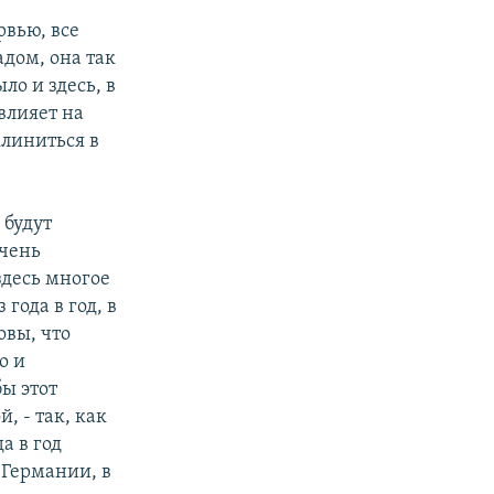
рвью, все
дом, она так
ло и здесь, в
влияет на
клиниться в
 будут
очень
здесь многое
 года в год, в
овы, что
о и
бы этот
, - так, как
а в год
 Германии, в