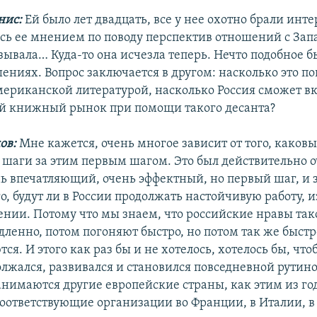
нис:
Ей было лет двадцать, все у нее охотно брали инте
сь ее мнением по поводу перспектив отношений с Запа
ывала… Куда-то она исчезла теперь. Нечто подобное бы
ениях. Вопрос заключается в другом: насколько это по
мериканской литературой, насколько Россия сможет в
й книжный рынок при помощи такого десанта?
ов:
Мне кажется, очень многое зависит от того, каковы
шаги за этим первым шагом. Это был действительно 
ь впечатляющий, очень эффектный, но первый шаг, и 
го, будут ли в России продолжать настойчивую работу, из
ении. Потому что мы знаем, что российские нравы так
дленно, потом погоняют быстро, но потом так же быстр
ся. И этого как раз бы и не хотелось, хотелось бы, что
лжался, развивался и становился повседневной рутиной
анимаются другие европейские страны, как этим из год
оответствующие организации во Франции, в Италии, в