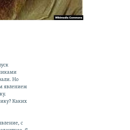
пуск
тниками
вали. Но
им явлением
ку.
рику? Каких
явление, с