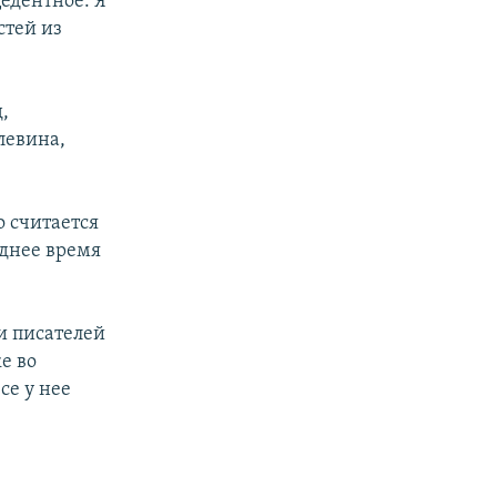
едентное. Я
стей из
,
левина,
о считается
еднее время
ти писателей
е во
се у нее