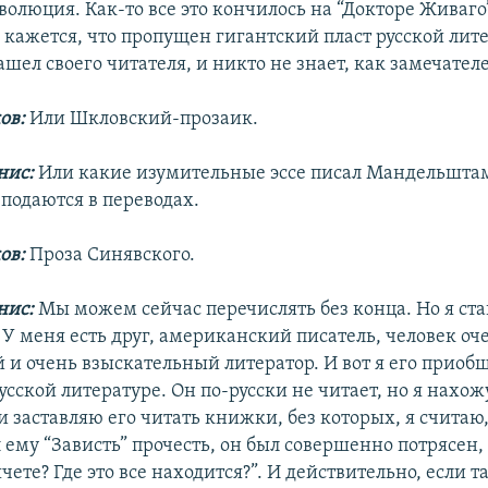
волюция. Как-то все это кончилось на “Докторе Живаго
е кажется, что пропущен гигантский пласт русской лит
шел своего читателя, и никто не знает, как замечател
ов:
Или Шкловский-прозаик.
нис:
Или какие изумительные эссе писал Мандельштам.
 подаются в переводах.
ов:
Проза Синявского.
нис:
Мы можем сейчас перечислять без конца. Но я ст
 У меня есть друг, американский писатель, человек оч
 и очень взыскательный литератор. И вот я его приоб
усской литературе. Он по-русски не читает, но я нахож
 заставляю его читать книжки, без которых, я считаю,
 ему “Зависть” прочесть, он был совершенно потрясен, 
ячете? Где это все находится?”. И действительно, если т