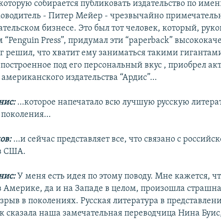
которую собирается публиковать издательство по имен
уководитель - Питер Мейер - чрезвычайно примечатель
ательском бизнесе. Это был тот человек, который, руко
 “Penguin Press”, придумал эти “paperback” высококач
г решил, что хватит ему заниматься такими гигантами
 построенное под его персональный вкус , приобрел ак
 американского издательства “Ардис”…
нис:
…которое напечатало всю лучшую русскую литера
 поколения…
ов:
…и сейчас представляет все, что связано с российс
в США.
нис:
У меня есть идея по этому поводу. Мне кажется, чт
в Америке, да и на Западе в целом, произошла страшна
зрыв в поколениях. Русская литература в представлен
ак сказала наша замечательная переводчица Нина Буис, 