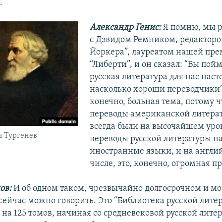
.
Александр Генис:
Я помню, мы р
с Дэвидом Ремником, редактор
Йоркера”, лауреатом нашей пр
“Либерти”, и он сказал: “Вы пойм
русская литература для нас наст
насколько хороши переводчики”.
конечно, больная тема, потому ч
переводы американской литерат
всегда были на высочайшем уров
ч Тургенев
переводы русской литературы н
иностранные языки, и на англий
числе, это, конечно, огромная п
ов:
И об одном таком, чрезвычайно долгосрочном и 
сейчас можно говорить. Это “Библиотека русской лите
на 125 томов, начиная со средневековой русской лите