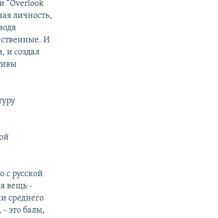
и “Overlook
ная личность,
водя
ественные. И
, и создал
тивы
туру
кой
о с русской
я вещь -
ии среднего
- это балы,