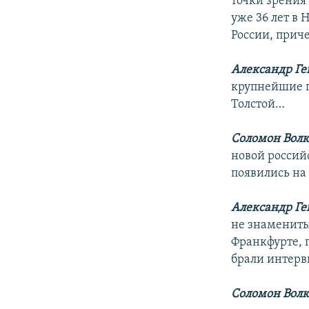
точки зрения
уже 36 лет в 
России, прич
Александр Ге
крупнейшие п
Толстой…
Соломон Волк
новой россий
появились на
Александр Ге
не знамениты
Франкфурте, 
брали интерв
Соломон Волк