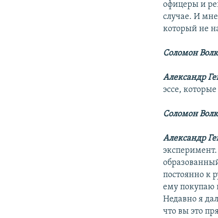
офицеры и ре
случае. И мн
который не на
Соломон Волк
Александр Ге
эссе, которые
Соломон Волк
Александр Ге
эксперимент.
образованный
постоянно к р
ему покупаю и
Недавно я дал
что вы это пр