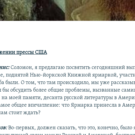
ажении прессы США
нис:
Соломон, я предлагаю посвятить сегодняшний вы
ме, поднятой Нью-йоркской Книжной ярмаркой, учас
а были. О том, что там происходило, мы уже рассказы
ел бы обсудить более общие проблемы, вызванные сам
 на моей памяти, десанта русской литературы в Амери
амое общее впечатление: что Ярмарка принесла в Аме
нам стоит ждать?
ов:
Во-первых, должен сказать, что это, конечно, было 