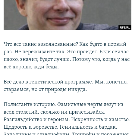
РАСПИСАНИЕ ВЕЩАНИЯ
ПОДПИШИТЕСЬ НА РАССЫЛКУ
СОЦИАЛЬНЫЕ СЕТИ
Что все такие взволнованные? Как будто в первый
раз. Не переживайте так. Это пройдёт. Если сейчас
плохо, значит, будет лучше. Потому что, когда у нас
всё хорошо, жди беды.
Все сайты РСЕ/РС
Всё дело в генетической программе. Мы, конечно,
стараемся, но от природы никуда.
Полистайте историю. Фамильные черты лезут из
всех столетий, сколько ни причесывайся.
Разгильдяйство и героизм. Искренность и хамство.
Щедрость и воровство. Гениальность и бардак.
Западники и славянофилы. Триумфы и поражения.