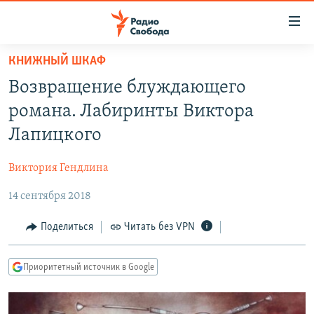
Ссылки
для
упрощенного
КНИЖНЫЙ ШКАФ
ПРОГРАММЫ
доступа
Возвращение блуждающего
ПОДКАСТЫ
Вернуться
романа. Лабиринты Виктора
к
АВТОРСКИЕ ПРОЕКТЫ
Лапицкого
основному
ЦИТАТЫ СВОБОДЫ
содержанию
Виктория Гендлина
Вернутся
МНЕНИЯ
к
14 сентября 2018
КУЛЬТУРА
главной
навигации
IDEL.РЕАЛИИ
Поделиться
Читать без VPN
Вернутся
КАВКАЗ.РЕАЛИИ
к
Приоритетный источник в Google
СЕВЕР.РЕАЛИИ
поиску
СИБИРЬ.РЕАЛИИ