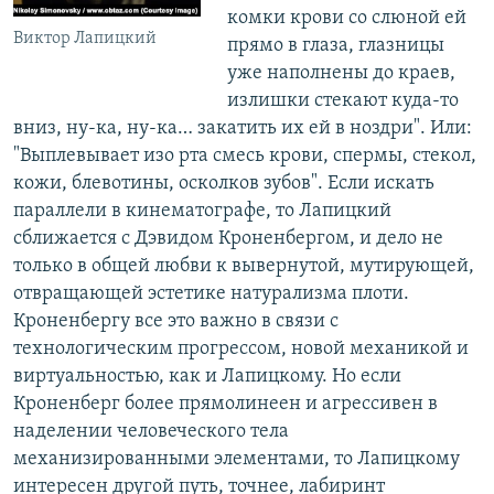
комки крови со слюной ей
Виктор Лапицкий
прямо в глаза, глазницы
уже наполнены до краев,
излишки стекают куда-то
вниз, ну-ка, ну-ка… закатить их ей в ноздри". Или:
"Выплевывает изо рта смесь крови, спермы, стекол,
кожи, блевотины, осколков зубов". Если искать
параллели в кинематографе, то Лапицкий
сближается с Дэвидом Кроненбергом, и дело не
только в общей любви к вывернутой, мутирующей,
отвращающей эстетике натурализма плоти.
Кроненбергу все это важно в связи с
технологическим прогрессом, новой механикой и
виртуальностью, как и Лапицкому. Но если
Кроненберг более прямолинеен и агрессивен в
наделении человеческого тела
механизированными элементами, то Лапицкому
интересен другой путь, точнее, лабиринт