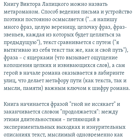
Книгу Виктора Лапицкого можно назвать
метароманом. Способ ведения письма и устройство
поэтики постоянно осмысляется ("…я напишу
много фраз, целую вереницу, цепочку фраз, фраз-
звеньев, каждая из которых будет цепляться за
предыдущую"), текст сравнивается с путем ("я
вытягиваю из себя текст так же, как и свой путь"),
фраза – с ящерками (что вызывает ощущение
копошения цепких и извивающихся слов), а сам
герой в начале романа оказывается в лабиринте
улиц, что делает метафору пути (как текста, так и
мысли, памяти) важным ключом к шифру романа.
Книга начинается фразой "гной не иссякает" и
заканчивается словом "продолжается": между
этими длительностями – петляющий в
экспериментальных выходках и изнурительных
описаниях текст, мыслимый одновременно как