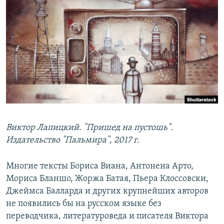
РАСПИСАНИЕ ВЕЩАНИЯ
ПОДПИШИТЕСЬ НА РАССЫЛКУ
СОЦИАЛЬНЫЕ СЕТИ
Все сайты РСЕ/РС
Виктор Лапицкий. "Пришед на пустошь".
Издательство "Пальмира", 2017 г.
Многие тексты Бориса Виана, Антонена Арто,
Мориса Бланшо, Жоржа Батая, Пьера Клоссовски,
Джеймса Балларда и других крупнейших авторов
не появились бы на русском языке без
переводчика, литературоведа и писателя Виктора