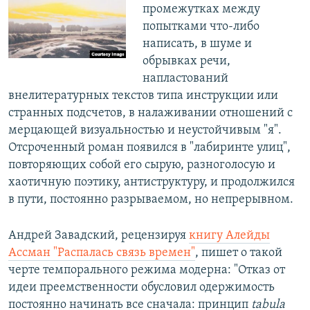
промежутках между
попытками что-либо
написать, в шуме и
обрывках речи,
напластований
внелитературных текстов типа инструкции или
странных подсчетов, в налаживании отношений с
мерцающей визуальностью и неустойчивым "я".
Отсроченный роман появился в "лабиринте улиц",
повторяющих собой его сырую, разноголосую и
хаотичную поэтику, антиструктуру, и продолжился
в пути, постоянно разрываемом, но непрерывном.
Андрей Завадский, рецензируя
книгу Алейды
Ассман "Распалась связь времен"
, пишет о такой
черте темпорального режима модерна: "Отказ от
идеи преемственности обусловил одержимость
постоянно начинать все сначала: принцип
tabula