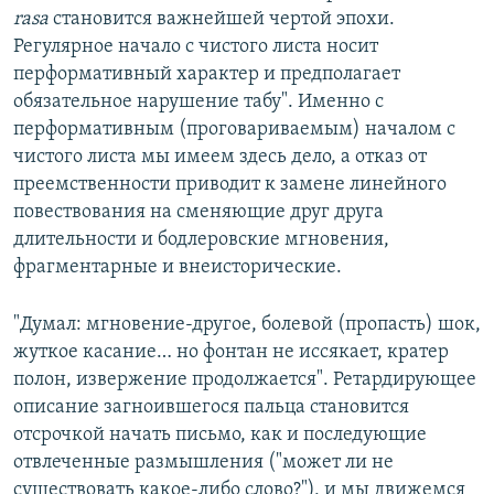
rasa
становится важнейшей чертой эпохи.
Регулярное начало с чистого листа носит
перформативный характер и предполагает
обязательное нарушение табу". Именно с
перформативным (проговариваемым) началом с
чистого листа мы имеем здесь дело, а отказ от
преемственности приводит к замене линейного
повествования на сменяющие друг друга
длительности и бодлеровские мгновения,
фрагментарные и внеисторические.
"Думал: мгновение-другое, болевой (пропасть) шок,
жуткое касание… но фонтан не иссякает, кратер
полон, извержение продолжается". Ретардирующее
описание загноившегося пальца становится
отсрочкой начать письмо, как и последующие
отвлеченные размышления ("может ли не
существовать какое-либо слово?"), и мы движемся