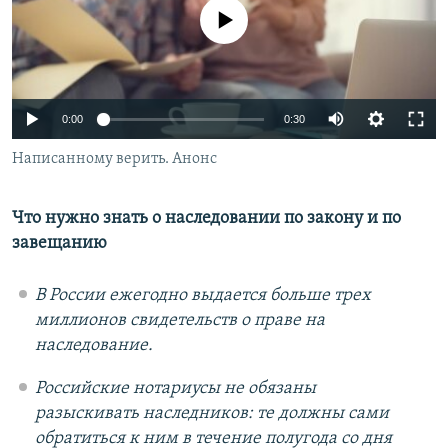
РАСПИСАНИЕ ВЕЩАНИЯ
No media source currently available
ПОДПИШИТЕСЬ НА РАССЫЛКУ
СОЦИАЛЬНЫЕ СЕТИ
0:00
0:30
Написанному верить. Анонс
Что нужно знать о наследовании по закону и по
завещанию
Все сайты РСЕ/РС
В России ежегодно выдается больше трех
миллионов свидетельств о праве на
наследование.
Российские нотариусы не обязаны
разыскивать наследников: те должны сами
обратиться к ним в течение полугода со дня