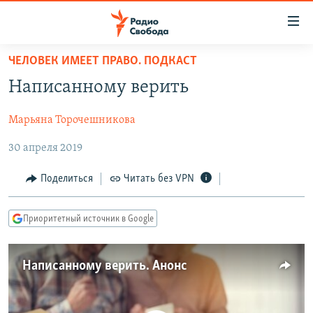
Ссылки
для
упрощенного
ЧЕЛОВЕК ИМЕЕТ ПРАВО. ПОДКАСТ
ПРОГРАММЫ
доступа
Написанному верить
ПОДКАСТЫ
Вернуться
к
Марьяна Торочешникова
АВТОРСКИЕ ПРОЕКТЫ
основному
30 апреля 2019
ЦИТАТЫ СВОБОДЫ
содержанию
Вернутся
МНЕНИЯ
Поделиться
Читать без VPN
к
КУЛЬТУРА
главной
Приоритетный источник в Google
навигации
IDEL.РЕАЛИИ
Вернутся
КАВКАЗ.РЕАЛИИ
к
Написанному верить. Анонс
СЕВЕР.РЕАЛИИ
поиску
СИБИРЬ.РЕАЛИИ