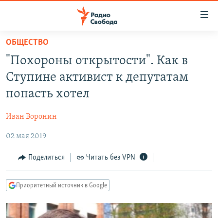
Ссылки
для
упрощенного
ОБЩЕСТВО
ПРОГРАММЫ
доступа
"Похороны открытости". Как в
ПОДКАСТЫ
Вернуться
Ступине активист к депутатам
к
АВТОРСКИЕ ПРОЕКТЫ
попасть хотел
основному
ЦИТАТЫ СВОБОДЫ
содержанию
Иван Воронин
Вернутся
МНЕНИЯ
к
02 мая 2019
КУЛЬТУРА
главной
навигации
IDEL.РЕАЛИИ
Поделиться
Читать без VPN
Вернутся
КАВКАЗ.РЕАЛИИ
к
Приоритетный источник в Google
СЕВЕР.РЕАЛИИ
поиску
СИБИРЬ.РЕАЛИИ