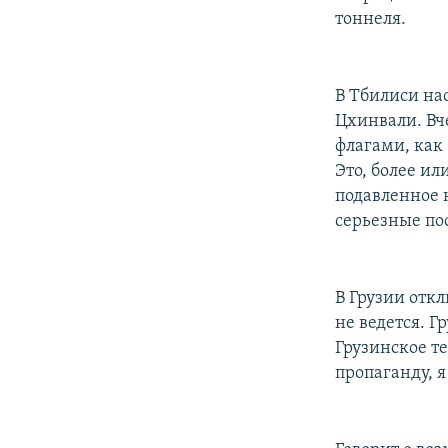
тоннеля.
В Тбилиси на
Цхинвали. Вч
флагами, как 
Это, более ил
подавленное н
серьезные пос
В Грузии отк
не ведется. Г
Грузинское т
пропаганду, я