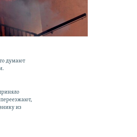
что думают
и.
 приняло
 переезжают,
внику из