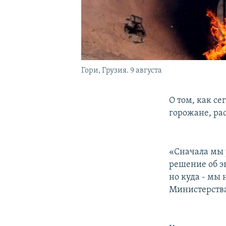
Гори, Грузия. 9 августа
О том, как се
горожане, ра
«Сначала мы у
решение об э
но куда - мы
Министерства