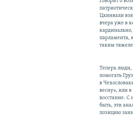
Говорит о во
патриотическ
Цхинвали взят
вчера уже в к
кардинально, 
парламента, 
таким тяжел
Теперь люди,
помогать Груз
в Чехословак
весну», или в
восстание. С 
быть, эти ана
позицию зани