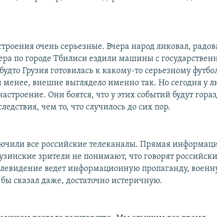
строения очень серьезные. Вчера народ ликовал, радов
ера по городе Тбилиси ездили машины с государстве
будто Грузия готовилась к какому-то серьезному футбо
и менее, внешне выглядело именно так. Но сегодня у 
астроение. Они боятся, что у этих событий будут гораз
ледствия, чем то, что случилось до сих пор.
лючили все российские телеканалы. Прямая информац
рузинские зрители не понимают, что говорят российск
елевидение ведет информационную пропаганду, воен
 бы сказал даже, достаточно истеричную.