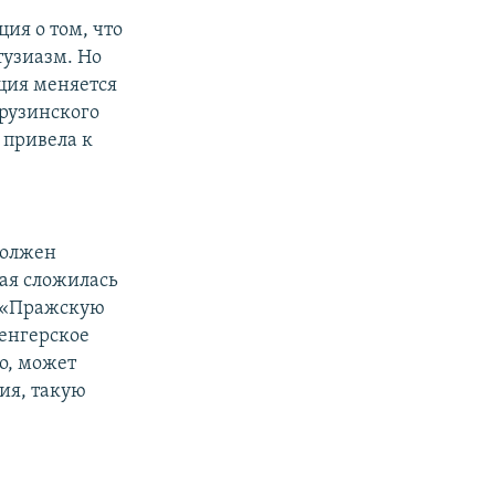
ия о том, что
тузиазм. Но
ация меняется
грузинского
 привела к
должен
рая сложилась
ь «Пражскую
венгерское
то, может
ния, такую