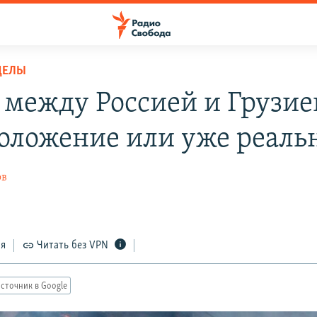
ДЕЛЫ
 между Россией и Грузие
оложение или уже реаль
ов
8
ся
Читать без VPN
сточник в Google