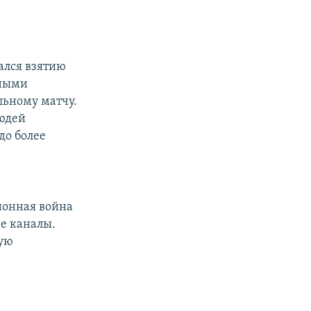
ался взятию
нными
льному матчу.
людей
до более
ионная война
ие каналы.
ную