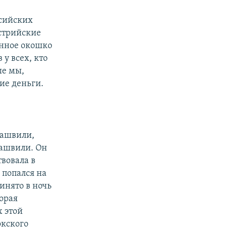
е
ссийских
стрийские
енное окошко
 у всех, кто
ые мы,
ие деньги.
рашвили,
кашвили. Он
твовала в
 попался на
инято в ночь
торая
х этой
окского