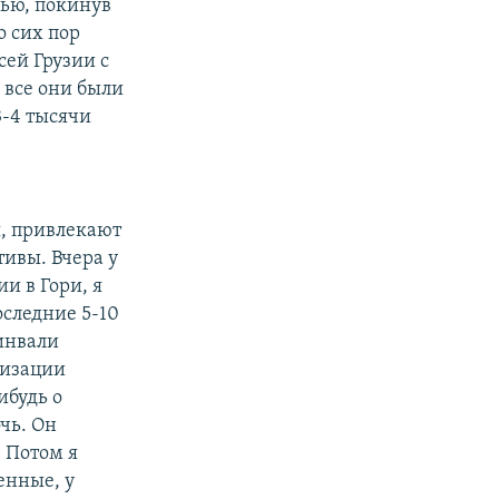
чью, покинув
о сих пор
сей Грузии с
 все они были
3-4 тысячи
я, привлекают
тивы. Вчера у
и в Гори, я
оследние 5-10
инвали
низации
ибудь о
чь. Он
 Потом я
енные, у