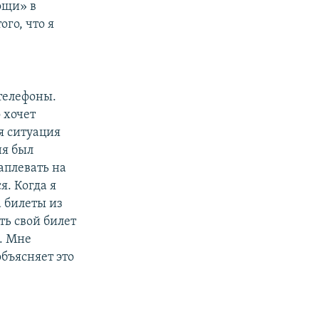
ощи» в
го, что я
телефоны.
 хочет
я ситуация
ня был
аплевать на
я. Когда я
а билеты из
ть свой билет
ь. Мне
бъясняет это