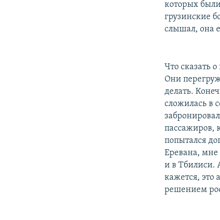
которых были
грузинские бо
слышал, она 
Что сказать 
Они перегруже
делать. Коне
сложилась в 
забронировал
пассажиров, к
попытался до
Еревана, мне 
и в Тбилиси. 
кажется, это
решением рос