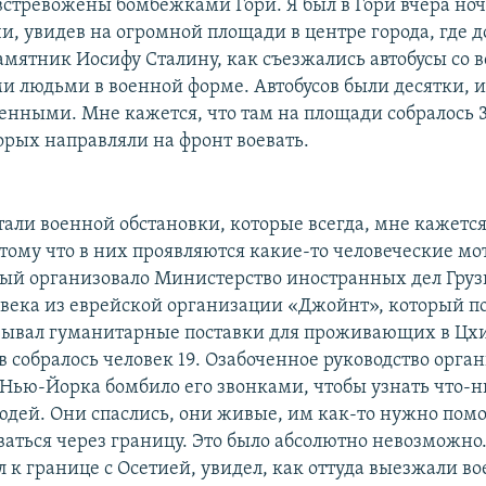
 встревожены бомбежками Гори. Я был в Гори вчера но
чи, увидев на огромной площади в центре города, где д
мятник Иосифу Сталину, как съезжались автобусы со в
 людьми в военной форме. Автобусов были десятки, и
енными. Мне кажется, что там на площади собралось 
орых направляли на фронт воевать.
етали военной обстановки, которые всегда, мне кажетс
тому что в них проявляются какие-то человеческие мо
рый организовало Министерство иностранных дел Грузи
овека из еврейской организации «Джойнт», который п
вывал гуманитарные поставки для проживающих в Цх
в собралось человек 19. Озабоченное руководство орга
Нью-Йорка бомбило его звонками, чтобы узнать что-н
людей. Они спаслись, они живые, им как-то нужно помо
ваться через границу. Это было абсолютно невозможно.
 к границе с Осетией, увидел, как оттуда выезжали во