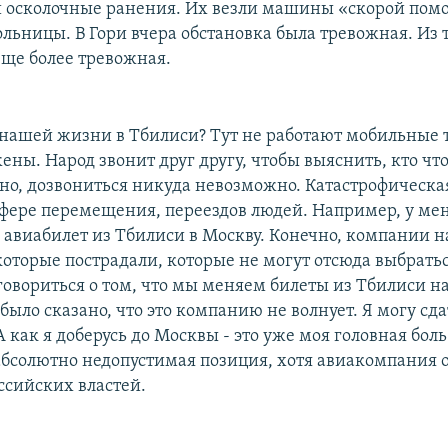
 осколочные ранения. Их везли машины «скорой пом
льницы. В Гори вчера обстановка была тревожная. Из то
еще более тревожная.
о нашей жизни в Тбилиси? Тут не работают мобильные 
ны. Народ звонит друг другу, чтобы выяснить, кто что
чно, дозвониться никуда невозможно. Катастрофическа
сфере перемещения, переездов людей. Например, у ме
 авиабилет из Тбилиси в Москву. Конечно, компании н
оторые пострадали, которые не могут отсюда выбратьс
говориться о том, что мы меняем билеты из Тбилиси н
было сказано, что это компанию не волнует. Я могу сда
А как я доберусь до Москвы - это уже моя головная бол
 абсолютно недопустимая позиция, хотя авиакомпания о
сийских властей.