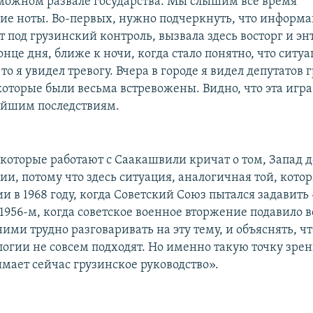
зможном развале государства. Мы слышим все время
ие ноты. Во-первых, нужно подчеркнуть, что информац
 под грузинский контроль, вызвала здесь восторг и эн
онце дня, ближе к ночи, когда стало понятно, что ситу
то я увидел тревогу. Вчера в городе я видел депутатов 
которые были весьма встревожены. Видно, что эта игра
ейшим последствиям.
 которые работают с Саакашвили кричат о том, Запад 
ии, потому что здесь ситуация, аналогичная той, кото
ии в 1968 году, когда Советский Союз пытался задавит
 1956-м, когда советское военное вторжение подавило 
ними трудно разговаривать на эту тему, и объяснять, ч
логии не совсем подходят. Но именно такую точку зре
мает сейчас грузинское руководство».