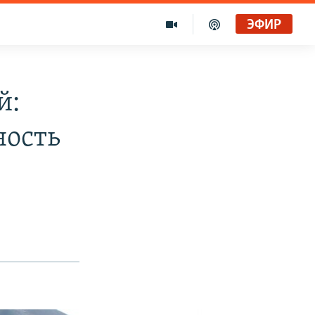
ЭФИР
й:
ность