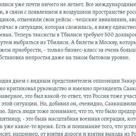
илиси уже почти ничего не летает. Все международны
, в связи с появлением в воздушном пространстве ро
иков, отменили свои рейсы - чешские авиалинии, ав
ейчас в ситуации, которая сложилась, я вижу единств
реван. Теперь таксисты в Тбилиси требуют 500 долларов
путем выбраться из Тбилиси. А билеты в Москву, котор
жем приобрести, - только бизнес-класс за очень больш
обстановка непростая даже на таком бытовом уровне.
годня днем с видным представителем оппозиции Зака
но критиковал руководство и именно президента Саа
 наверное, это был какой-то ответ, что Россия тоже учас
 этой ситуации. Но, добавил он, очевидно, Саакашвили
ю. Здесь люди тоже понимают, что то, что было предпр
 пятницу, - это была масштабная военная операция, ко
 уже какое-то время. Есть и понимание того, что успе
сит, например, от взятия дороги и взятия выхода из Р