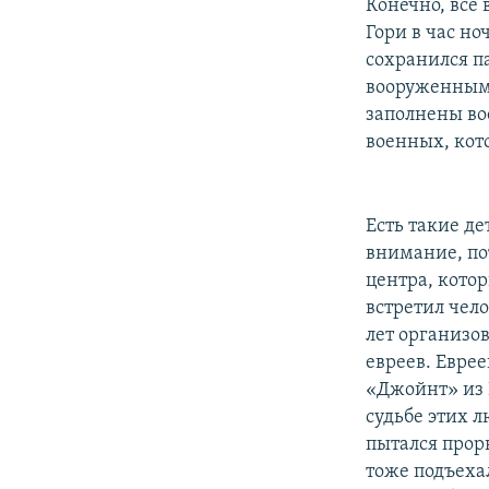
Конечно, все
Гори в час но
сохранился па
вооруженными
заполнены во
военных, кот
Есть такие д
внимание, по
центра, кото
встретил чел
лет организо
евреев. Еврее
«Джойнт» из 
судьбе этих 
пытался прор
тоже подъехал