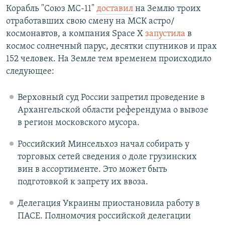
Корабль "Союз МС-11"
доставил
на Землю троих
РАСПИСАНИЕ ВЕЩАНИЯ
отработавших свою смену на МСК астро/
ПОДПИШИТЕСЬ НА РАССЫЛКУ
космонавтов, а компания Space X
запустила
в
космос солнечный парус, десятки спутников и прах
СОЦИАЛЬНЫЕ СЕТИ
152 человек. На Земле тем временем происходило
следующее:
Верховный суд России запретил проведение в
Архангельской области референдума о вывозе
Все сайты РСЕ/РС
в регион московского мусора.
Российский Минсельхоз начал собирать у
торговых сетей сведения о доле грузинских
вин в ассортименте. Это может быть
подготовкой к запрету их ввоза.
Делегация Украины приостановила работу в
ПАСЕ. Полномочия российской делегации