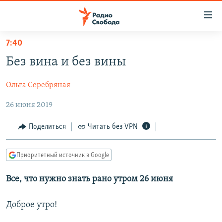
Ссылки
для
упрощенного
7:40
ПРОГРАММЫ
доступа
Без вина и без вины
ПОДКАСТЫ
Вернуться
к
Ольга Серебряная
АВТОРСКИЕ ПРОЕКТЫ
основному
26 июня 2019
ЦИТАТЫ СВОБОДЫ
содержанию
Вернутся
МНЕНИЯ
Поделиться
Читать без VPN
к
КУЛЬТУРА
главной
Приоритетный источник в Google
навигации
IDEL.РЕАЛИИ
Вернутся
КАВКАЗ.РЕАЛИИ
Все, что нужно знать рано утром 26 июня
к
СЕВЕР.РЕАЛИИ
поиску
Доброе утро!
СИБИРЬ.РЕАЛИИ