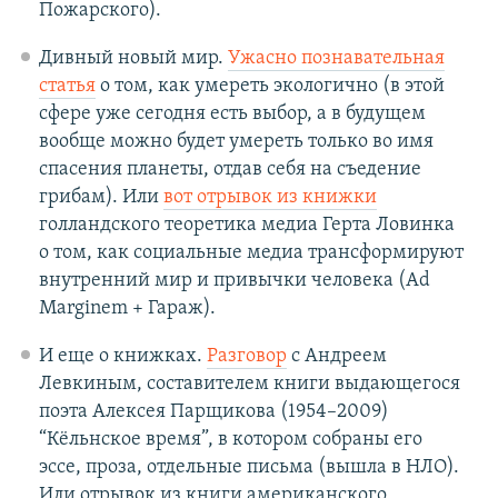
Пожарского).
Дивный новый мир.
Ужасно познавательная
статья
о том, как умереть экологично (в этой
сфере уже сегодня есть выбор, а в будущем
вообще можно будет умереть только во имя
спасения планеты, отдав себя на съедение
грибам). Или
вот отрывок из книжки
голландского теоретика медиа Герта Ловинка
о том, как социальные медиа трансформируют
внутренний мир и привычки человека (Ad
Marginem + Гараж).
И еще о книжках.
Разговор
с Андреем
Левкиным, составителем книги выдающегося
поэта Алексея Парщикова (1954–2009)
“Кёльнское время”, в котором собраны его
эссе, проза, отдельные письма (вышла в НЛО).
Или отрывок из книги американского