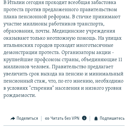
В Италии сегодня проходит всеобщая забастовка
РАСПИСАНИЕ ВЕЩАНИЯ
протеста против предложенного правительством
ПОДПИШИТЕСЬ НА РАССЫЛКУ
плана пенсионной реформы. В стачке принимают
участие миллионы работников транспорта,
образования, почты. Медицинские учреждения
СОЦИАЛЬНЫЕ СЕТИ
оказывают только неотложную помощь. На улицах
итальянских городов проходят многотысячные
демонстрации протеста. Организаторы акции -
крупнейшие профсоюзы страны, объединяющие 11
миллионов человек. Правительство предлагает
Все сайты РСЕ/РС
увеличить срок выхода на пенсию и минимальный
пенсионный стаж, что, по его мнению, необходимо
в условиях "старения" населения и низкого уровня
рождаемости.
Поделиться
Читать без VPN
Подпишитесь