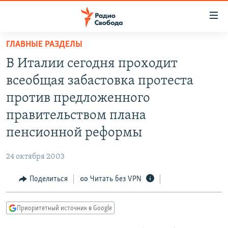
Ссылки
для
упрощенного
ГЛАВНЫЕ РАЗДЕЛЫ
ПРОГРАММЫ
доступа
В Италии сегодня проходит
ПОДКАСТЫ
Вернуться
всеобщая забастовка протеста
к
АВТОРСКИЕ ПРОЕКТЫ
против предложенного
основному
ЦИТАТЫ СВОБОДЫ
содержанию
правительством плана
Вернутся
МНЕНИЯ
пенсионной реформы
к
КУЛЬТУРА
главной
24 октября 2003
навигации
IDEL.РЕАЛИИ
Вернутся
Поделиться
Читать без VPN
КАВКАЗ.РЕАЛИИ
к
СЕВЕР.РЕАЛИИ
поиску
Приоритетный источник в Google
СИБИРЬ.РЕАЛИИ