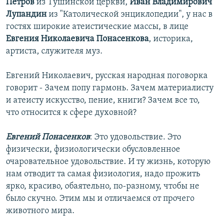
Петров
из Тушинской церкви,
Иван Владимирович
Лупандин
из "Католической энциклопедии", у нас в
гостях широкие атеистические массы, в лице
Евгения Николаевича Понасенкова
, историка,
артиста, служителя муз.
Евгений Николаевич, русская народная поговорка
говорит - Зачем попу гармонь. Зачем материалисту
и атеисту искусство, пение, книги? Зачем все то,
что относится к сфере духовной?
Евгений Понасенков
: Это удовольствие. Это
физически, физиологически обусловленное
очаровательное удовольствие. И ту жизнь, которую
нам отводит та самая физиология, надо прожить
ярко, красиво, обаятельно, по-разному, чтобы не
было скучно. Этим мы и отличаемся от прочего
животного мира.