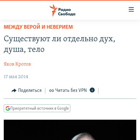
Ссылки
для
упрощенного
МЕЖДУ ВЕРОЙ И НЕВЕРИЕМ
ПРОГРАММЫ
доступа
Существуют ли отдельно дух,
ПОДКАСТЫ
Вернуться
душа, тело
к
АВТОРСКИЕ ПРОЕКТЫ
основному
Яков Кротов
ЦИТАТЫ СВОБОДЫ
содержанию
Вернутся
17 мая 2014
МНЕНИЯ
к
КУЛЬТУРА
Поделиться
Читать без VPN
главной
навигации
IDEL.РЕАЛИИ
Вернутся
Приоритетный источник в Google
КАВКАЗ.РЕАЛИИ
к
СЕВЕР.РЕАЛИИ
поиску
СИБИРЬ.РЕАЛИИ