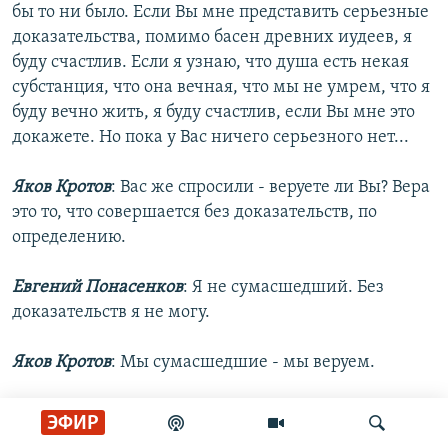
бы то ни было. Если Вы мне представить серьезные
доказательства, помимо басен древних иудеев, я
буду счастлив. Если я узнаю, что душа есть некая
субстанция, что она вечная, что мы не умрем, что я
буду вечно жить, я буду счастлив, если Вы мне это
докажете. Но пока у Вас ничего серьезного нет...
Яков Кротов
: Вас же спросили - веруете ли Вы? Вера
это то, что совершается без доказательств, по
определению.
Евгений Понасенков
: Я не сумасшедший. Без
доказательств я не могу.
Яков Кротов
: Мы сумасшедшие - мы веруем.
Евгений Понасенков
: Вот табуретка и стул. Я
ЭФИР
считаю, что вот эта табуретка - это и есть Бог. И вот