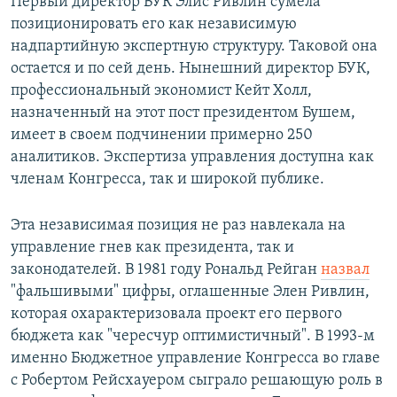
Первый директор БУК Элис Ривлин сумела
позиционировать его как независимую
надпартийную экспертную структуру. Таковой она
остается и по сей день. Нынешний директор БУК,
профессиональный экономист Кейт Холл,
назначенный на этот пост президентом Бушем,
имеет в своем подчинении примерно 250
аналитиков. Экспертиза управления доступна как
членам Конгресса, так и широкой публике.
Эта независимая позиция не раз навлекала на
управление гнев как президента, так и
законодателей. В 1981 году Рональд Рейган
назвал
"фальшивыми" цифры, оглашенные Элен Ривлин,
которая охарактеризовала проект его первого
бюджета как "чересчур оптимистичный". В 1993-м
именно Бюджетное управление Конгресса во главе
с Робертом Рейсхауером сыграло решающую роль в