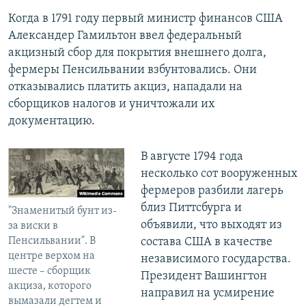
Когда в 1791 году первый министр финансов США
Александер Гамильтон ввел федеральный
акцизный сбор для покрытия внешнего долга,
фермеры Пенсильвании взбунтовались. Они
отказывались платить акциз, нападали на
сборщиков налогов и уничтожали их
документацию.
В августе 1794 года
несколько сот вооруженных
фермеров разбили лагерь
близ Питтсбурга и
"Знаменитый бунт из-
объявили, что выходят из
за виски в
Пенсильвании". В
состава США в качестве
центре верхом на
независимого государства.
шесте – сборщик
Президент Вашингтон
акциза, которого
направил на усмирение
вымазали дегтем и