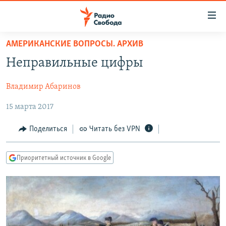
Ссылки
для
упрощенного
АМЕРИКАНСКИЕ ВОПРОСЫ. АРХИВ
ПРОГРАММЫ
доступа
Неправильные цифры
ПОДКАСТЫ
Вернуться
к
Владимир Абаринов
АВТОРСКИЕ ПРОЕКТЫ
основному
15 марта 2017
ЦИТАТЫ СВОБОДЫ
содержанию
Вернутся
МНЕНИЯ
Поделиться
Читать без VPN
к
КУЛЬТУРА
главной
Приоритетный источник в Google
навигации
IDEL.РЕАЛИИ
Вернутся
КАВКАЗ.РЕАЛИИ
к
СЕВЕР.РЕАЛИИ
поиску
СИБИРЬ.РЕАЛИИ