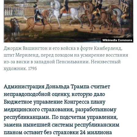
РАСПИСАНИЕ ВЕЩАНИЯ
ПОДПИШИТЕСЬ НА РАССЫЛКУ
СОЦИАЛЬНЫЕ СЕТИ
Джордж Вашингтон и его войска в форте Камберленд,
штат Мериленд, перед походом на усмирение восстания
из-за виски в западной Пенсильвании. Неизвестный
художник. 1795
Все сайты РСЕ/РС
Администрация Дональда Трампа считает
неправдоподобной оценку, которую дало
Бюджетное управление Конгресса плану
медицинского страхования, разработанному
республиканцами. По подсчетам управления,
замена нынешней системы республиканским
планом оставит без страховки 24 миллиона