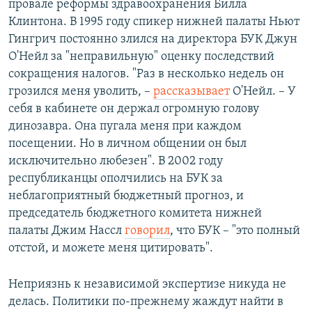
провале реформы здравоохранения Билла
Клинтона. В 1995 году спикер нижней палаты Ньют
Гингрич постоянно злился на директора БУК Джун
О'Нейл за "неправильную" оценку последствий
сокращения налогов. "Раз в несколько недель он
грозился меня уволить, –
рассказывает
О'Нейл. – У
себя в кабинете он держал огромную голову
динозавра. Она пугала меня при каждом
посещении. Но в личном общении он был
исключительно любезен". В 2002 году
республиканцы ополчились на БУК за
неблагоприятный бюджетный прогноз, и
председатель бюджетного комитета нижней
палаты Джим Нассл
говорил
, что БУК – "это полный
отстой, и можете меня цитировать".
Неприязнь к независимой экспертизе никуда не
делась. Политики по-прежнему жаждут найти в