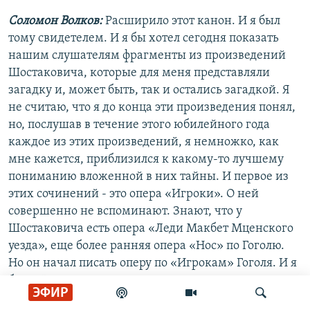
Соломон Волков:
Расширило этот канон. И я был
тому свидетелем. И я бы хотел сегодня показать
нашим слушателям фрагменты из произведений
Шостаковича, которые для меня представляли
загадку и, может быть, так и остались загадкой. Я
не считаю, что я до конца эти произведения понял,
но, послушав в течение этого юбилейного года
каждое из этих произведений, я немножко, как
мне кажется, приблизился к какому-то лучшему
пониманию вложенной в них тайны. И первое из
этих сочинений - это опера «Игроки». О ней
совершенно не вспоминают. Знают, что у
Шостаковича есть опера «Леди Макбет Мценского
уезда», еще более ранняя опера «Нос» по Гоголю.
Но он начал писать оперу по «Игрокам» Гоголя. И я
был в Риме, где представлял итальянское издание
ЭФИР
своей книги «Шостакович и Сталин», и там