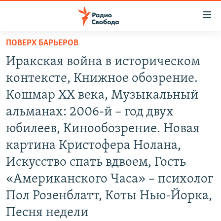
Ссылки
для
упрощенного
ПОВЕРХ БАРЬЕРОВ
ПРОГРАММЫ
доступа
Иракская война в историческом
ПОДКАСТЫ
Вернуться
контексте, Книжное обозрение.
к
АВТОРСКИЕ ПРОЕКТЫ
Кошмар ХХ века, Музыкальный
основному
ЦИТАТЫ СВОБОДЫ
содержанию
альманах: 2006-й – год двух
Вернутся
МНЕНИЯ
юбилеев, Кинообозрение. Новая
к
КУЛЬТУРА
картина Кристофера Нолана,
главной
навигации
IDEL.РЕАЛИИ
Искусство спать вдвоем, Гость
Вернутся
КАВКАЗ.РЕАЛИИ
«Американского Часа» – психолог
к
Пол Розенблатт, Коты Нью-Йорка,
СЕВЕР.РЕАЛИИ
поиску
Песня недели
СИБИРЬ.РЕАЛИИ