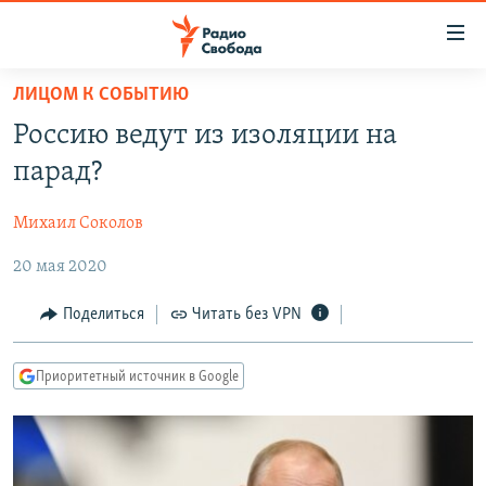
Ссылки
для
упрощенного
ЛИЦОМ К СОБЫТИЮ
ПРОГРАММЫ
доступа
Россию ведут из изоляции на
ПОДКАСТЫ
Вернуться
парад?
к
АВТОРСКИЕ ПРОЕКТЫ
основному
Михаил Соколов
ЦИТАТЫ СВОБОДЫ
содержанию
Вернутся
20 мая 2020
МНЕНИЯ
к
КУЛЬТУРА
Поделиться
Читать без VPN
главной
навигации
IDEL.РЕАЛИИ
Вернутся
Приоритетный источник в Google
КАВКАЗ.РЕАЛИИ
к
СЕВЕР.РЕАЛИИ
поиску
СИБИРЬ.РЕАЛИИ