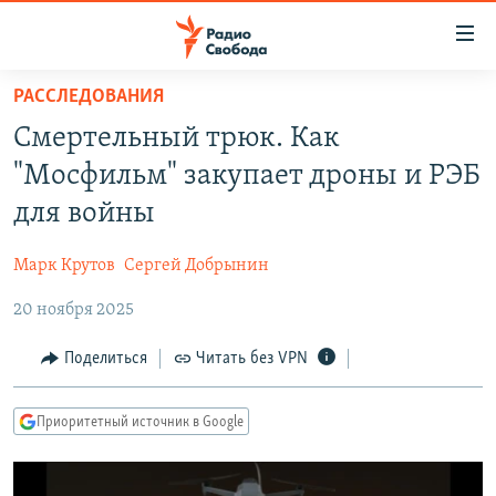
Ссылки
для
упрощенного
РАССЛЕДОВАНИЯ
ПРОГРАММЫ
доступа
Смертельный трюк. Как
ПОДКАСТЫ
Вернуться
"Мосфильм" закупает дроны и РЭБ
к
АВТОРСКИЕ ПРОЕКТЫ
для войны
основному
ЦИТАТЫ СВОБОДЫ
содержанию
Марк Крутов
Сергей Добрынин
Вернутся
МНЕНИЯ
к
20 ноября 2025
КУЛЬТУРА
главной
навигации
IDEL.РЕАЛИИ
Поделиться
Читать без VPN
Вернутся
КАВКАЗ.РЕАЛИИ
к
Приоритетный источник в Google
СЕВЕР.РЕАЛИИ
поиску
СИБИРЬ.РЕАЛИИ