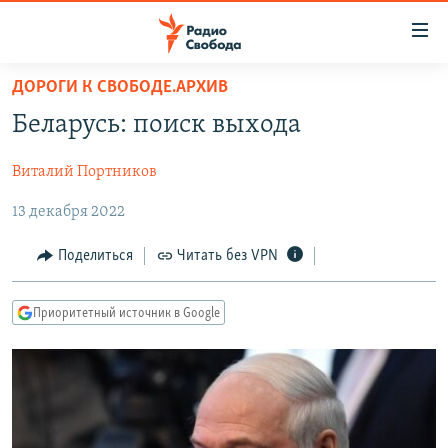
Ссылки
для
упрощенного
ДОРОГИ К СВОБОДЕ.АРХИВ
ПРОГРАММЫ
доступа
Беларусь: поиск выхода
ПОДКАСТЫ
Вернуться
к
Виталий Портников
АВТОРСКИЕ ПРОЕКТЫ
основному
13 декабря 2022
ЦИТАТЫ СВОБОДЫ
содержанию
Вернутся
МНЕНИЯ
Поделиться
Читать без VPN
к
КУЛЬТУРА
главной
Приоритетный источник в Google
навигации
IDEL.РЕАЛИИ
Вернутся
КАВКАЗ.РЕАЛИИ
к
СЕВЕР.РЕАЛИИ
поиску
СИБИРЬ.РЕАЛИИ