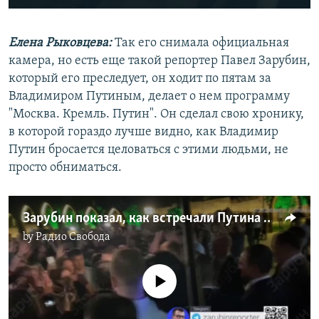
240p
Елена Рыковцева:
Так его снимала официальная
360p
камера, но есть еще такой репортер Павел Зарубин,
Auto
240p
360p
480p
480p
который его преследует, он ходит по пятам за
720p
Владимиром Путиным, делает о нем программу
720p
1080p
"Москва. Кремль. Путин". Он сделал свою хронику,
1080p
в которой гораздо лучше видно, как Владимир
Путин бросается целоваться с этими людьми, не
просто обниматься.
Зарубин показал, как встречали Путина в Дербенте
by
Радио Свобода
No media source currently available