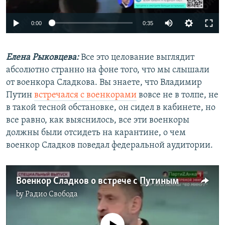
Auto
0:00
0:35
240p
Елена Рыковцева:
Все это целование выглядит
360p
абсолютно странно на фоне того, что мы слышали
Auto
240p
360p
480p
480p
от военкора Сладкова. Вы знаете, что Владимир
720p
Путин
встречался с военкорами
вовсе не в толпе, не
720p
1080p
в такой тесной обстановке, он сидел в кабинете, но
1080p
все равно, как выяснилось, все эти военкоры
должны были отсидеть на карантине, о чем
военкор Сладков поведал федеральной аудитории.
Военкор Сладков о встрече с Путиным
by
Радио Свобода
No media source currently available