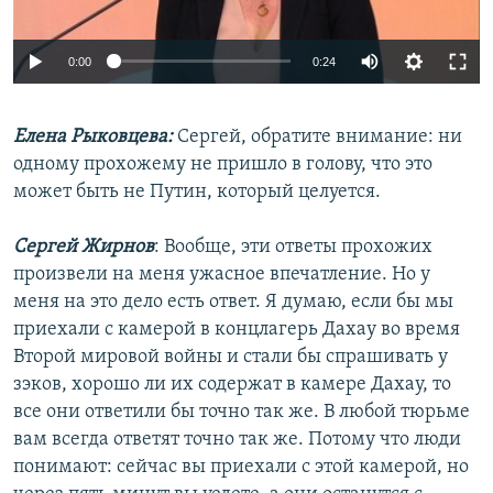
Auto
0:00
0:24
240p
Елена Рыковцева:
Сергей, обратите внимание: ни
360p
одному прохожему не пришло в голову, что это
Auto
240p
360p
480p
480p
может быть не Путин, который целуется.
720p
720p
Сергей Жирнов
: Вообще, эти ответы прохожих
произвели на меня ужасное впечатление. Но у
меня на это дело есть ответ. Я думаю, если бы мы
приехали с камерой в концлагерь Дахау во время
Второй мировой войны и стали бы спрашивать у
зэков, хорошо ли их содержат в камере Дахау, то
все они ответили бы точно так же. В любой тюрьме
вам всегда ответят точно так же. Потому что люди
понимают: сейчас вы приехали с этой камерой, но