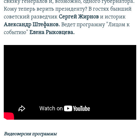
связку генералов и, возможно, одного губернатора.
Кому теперь верить президенту? В гостях бывший
советский разведчик
Сергей Жирнов
и историк
Александр Штефанов.
Ведет программу "Лицом к
событию"
Елена Рыковцева.
Видеоверсия программы