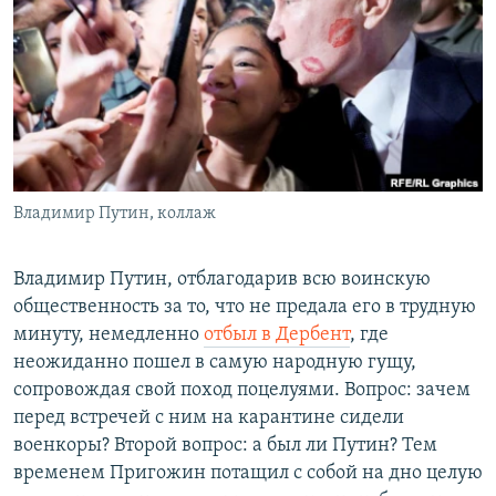
РАСПИСАНИЕ ВЕЩАНИЯ
ПОДПИШИТЕСЬ НА РАССЫЛКУ
СОЦИАЛЬНЫЕ СЕТИ
Владимир Путин, коллаж
Все сайты РСЕ/РС
Владимир Путин, отблагодарив всю воинскую
общественность за то, что не предала его в трудную
минуту, немедленно
отбыл в Дербент
, где
неожиданно пошел в самую народную гущу,
сопровождая свой поход поцелуями. Вопрос: зачем
перед встречей с ним на карантине сидели
военкоры? Второй вопрос: а был ли Путин? Тем
временем Пригожин потащил с собой на дно целую