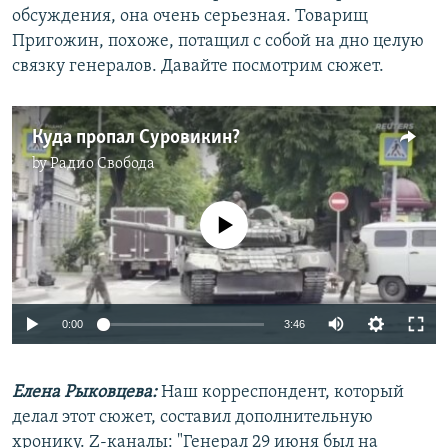
обсуждения, она очень серьезная. Товарищ
Пригожин, похоже, потащил с собой на дно целую
связку генералов. Давайте посмотрим сюжет.
Куда пропал Суровикин?
by
Радио Свобода
No media source currently available
Auto
0:00
3:46
240p
Елена Рыковцева:
Наш корреспондент, который
360p
делал этот сюжет, составил дополнительную
Auto
240p
360p
480p
480p
хронику. Z-каналы: "Генерал 29 июня был на