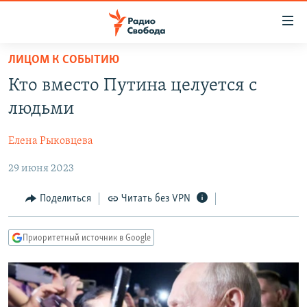
Ссылки
для
упрощенного
ЛИЦОМ К СОБЫТИЮ
ПРОГРАММЫ
доступа
Кто вместо Путина целуется с
ПОДКАСТЫ
Вернуться
людьми
к
АВТОРСКИЕ ПРОЕКТЫ
основному
Елена Рыковцева
ЦИТАТЫ СВОБОДЫ
содержанию
Вернутся
29 июня 2023
МНЕНИЯ
к
КУЛЬТУРА
Поделиться
Читать без VPN
главной
навигации
IDEL.РЕАЛИИ
Вернутся
Приоритетный источник в Google
КАВКАЗ.РЕАЛИИ
к
СЕВЕР.РЕАЛИИ
поиску
СИБИРЬ.РЕАЛИИ