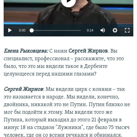
Auto
0:00
0:14
240p
Елена Рыковцева:
С нами
Сергей Жирнов
360p
. Вы
специалист, профессионал – расскажите, что это
Auto
240p
360p
480p
480p
было, что это мы видели такое в Дербенте
720p
целующееся перед нашими глазами?
720p
1080p
1080p
Сергей Жирнов
: Мы видели цирк с конями – так
это называется в народе. Мы видели, конечно,
двойника, никакой это не Путин. Путин близко не
мог бы подойти к этому. Мы видели того же
Путина, который выходил до этого 21 февраля в
минус 18 на стадион "Лужники", где было 75 тысяч
человек, где он со всеми ручкался и обнимался.