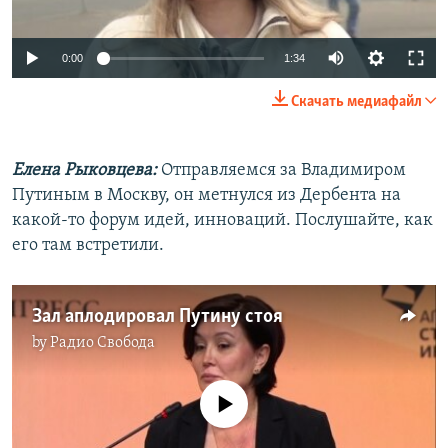
Auto
0:00
1:34
240p
Скачать медиафайл
360p
Auto
240p
360p
480p
480p
Елена Рыковцева:
Отправляемся за Владимиром
Путиным в Москву, он метнулся из Дербента на
720p
720p
1080p
какой-то форум идей, инноваций. Послушайте, как
1080p
его там встретили.
Зал аплодировал Путину стоя
by
Радио Свобода
No media source currently available