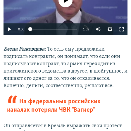
Auto
0:00
1:02
240p
Елена Рыковцева:
То есть ему предложили
360p
подписать контракты, он понимает, что если они
Auto
240p
360p
480p
480p
подписывают контракт, то армия переходит из
720p
пригожинского ведомства в другое, в шойгушное, и
720p
1080p
лишают его денег за то, что он отказывается.
1080p
Конечно, деньги, соответственно, решают все.
На федеральных российских
каналах потеряли ЧВК "Вагнер"
Он отправляется в Кремль выражать свой протест